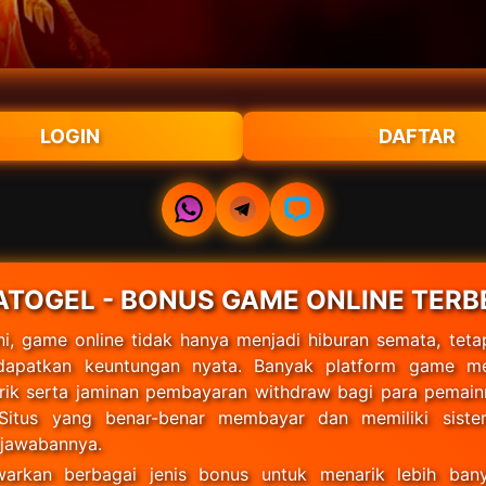
LOGIN
DAFTAR
ATOGEL - BONUS GAME ONLINE TERB
 ini, game online tidak hanya menjadi hiburan semata, teta
apatkan keuntungan nyata. Banyak platform game m
k serta jaminan pembayaran withdraw bagi para pemain
Situs yang benar-benar membayar dan memiliki siste
jawabannya.
kan berbagai jenis bonus untuk menarik lebih bany