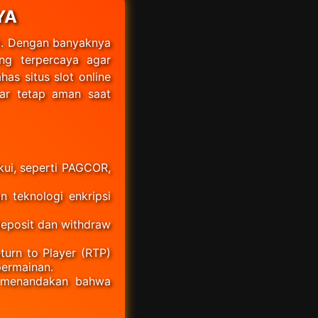
YA
ari. Dengan banyaknya
ang terpercaya agar
s situs slot online
gar tetap aman saat
kui, seperti PAGCOR,
 teknologi enkripsi
posit dan withdraw
urn to Player (RTP)
ermainan.
f menandakan bahwa