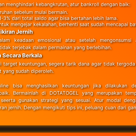
an menghindari kebangkrutan, atur bankroll dengan baik:
ruhan sebelum mulai bermain.
-3% dari total saldo agar bisa bertahan lebih lama.
tuk mengejar kekalahan, berhenti saat sudah mencapai bat
kiran Jernih
alam keadaan emosional atau setelah mengonsumsi a
 tidak terjebak dalam permainan yang berlebihan.
 Secara Berkala
 target keuntungan, segera tarik dana agar tidak tergoda
t yang sudah diperoleh.
line bisa menghasilkan keuntungan jika dilakukan d
baik. Bermainlah di DOTATOGEL yang merupakan temp
seerta gunakan strategi yang sesuai. Atur modal denga
an jernih. Dengan mengikuti tips ini, peluang cuan dari ga