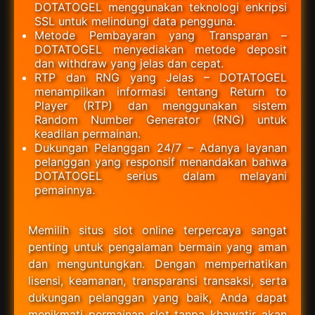
DOTATOGEL menggunakan teknologi enkripsi
SSL untuk melindungi data pengguna.
Metode Pembayaran yang Transparan –
DOTATOGEL menyediakan metode deposit
dan withdraw yang jelas dan cepat.
RTP dan RNG yang Jelas – DOTATOGEL
menampilkan informasi tentang Return to
Player (RTP) dan menggunakan sistem
Random Number Generator (RNG) untuk
keadilan permainan.
Dukungan Pelanggan 24/7 – Adanya layanan
pelanggan yang responsif menandakan bahwa
DOTATOGEL serius dalam melayani
pemainnya.
Memilih situs slot online terpercaya sangat
penting untuk pengalaman bermain yang aman
dan menguntungkan. Dengan memperhatikan
lisensi, keamanan, transparansi transaksi, serta
dukungan pelanggan yang baik, Anda dapat
menikmati permainan slot tanpa khawatir akan