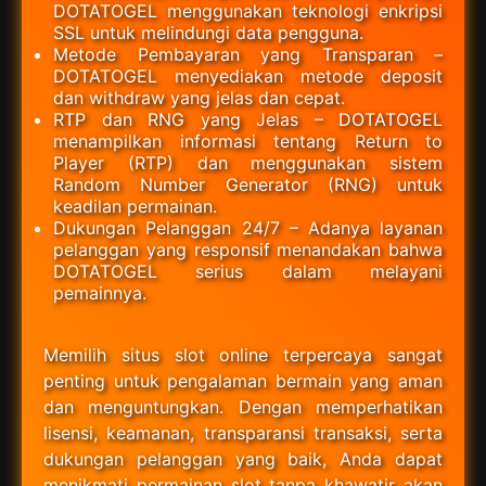
DOTATOGEL menggunakan teknologi enkripsi
SSL untuk melindungi data pengguna.
Metode Pembayaran yang Transparan –
DOTATOGEL menyediakan metode deposit
dan withdraw yang jelas dan cepat.
RTP dan RNG yang Jelas – DOTATOGEL
menampilkan informasi tentang Return to
Player (RTP) dan menggunakan sistem
Random Number Generator (RNG) untuk
keadilan permainan.
Dukungan Pelanggan 24/7 – Adanya layanan
pelanggan yang responsif menandakan bahwa
DOTATOGEL serius dalam melayani
pemainnya.
Memilih situs slot online terpercaya sangat
penting untuk pengalaman bermain yang aman
dan menguntungkan. Dengan memperhatikan
lisensi, keamanan, transparansi transaksi, serta
dukungan pelanggan yang baik, Anda dapat
menikmati permainan slot tanpa khawatir akan