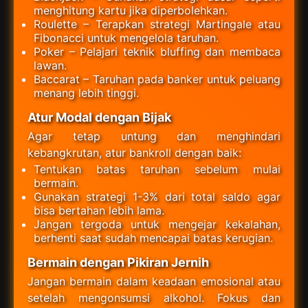
menghitung kartu jika diperbolehkan.
Roulette – Terapkan strategi Martingale atau
Fibonacci untuk mengelola taruhan.
Poker – Pelajari teknik bluffing dan membaca
lawan.
Baccarat – Taruhan pada banker untuk peluang
menang lebih tinggi.
Atur Modal dengan Bijak
Agar tetap untung dan menghindari
kebangkrutan, atur bankroll dengan baik:
Tentukan batas taruhan sebelum mulai
bermain.
Gunakan strategi 1-3% dari total saldo agar
bisa bertahan lebih lama.
Jangan tergoda untuk mengejar kekalahan,
berhenti saat sudah mencapai batas kerugian.
Bermain dengan Pikiran Jernih
Jangan bermain dalam keadaan emosional atau
setelah mengonsumsi alkohol. Fokus dan