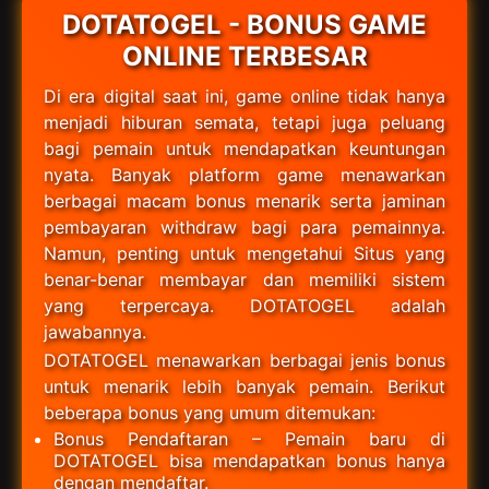
DOTATOGEL - BONUS GAME
ONLINE TERBESAR
Di era digital saat ini, game online tidak hanya
menjadi hiburan semata, tetapi juga peluang
bagi pemain untuk mendapatkan keuntungan
nyata. Banyak platform game menawarkan
berbagai macam bonus menarik serta jaminan
pembayaran withdraw bagi para pemainnya.
Namun, penting untuk mengetahui Situs yang
benar-benar membayar dan memiliki sistem
yang terpercaya. DOTATOGEL adalah
jawabannya.
DOTATOGEL menawarkan berbagai jenis bonus
untuk menarik lebih banyak pemain. Berikut
beberapa bonus yang umum ditemukan:
Bonus Pendaftaran – Pemain baru di
DOTATOGEL bisa mendapatkan bonus hanya
dengan mendaftar.