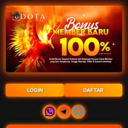
LOGIN
DAFTAR