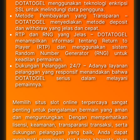
DOTATOGEL menggunakan teknologi enkripsi
SSL untuk melindungi data pengguna.
Metode Pembayaran yang Transparan –
DOTATOGEL menyediakan metode deposit
dan withdraw yang jelas dan cepat.
RTP dan RNG yang Jelas – DOTATOGEL
menampilkan informasi tentang Return to
Player (RTP) dan menggunakan sistem
Random Number Generator (RNG) untuk
keadilan permainan.
Dukungan Pelanggan 24/7 – Adanya layanan
pelanggan yang responsif menandakan bahwa
DOTATOGEL serius dalam melayani
pemainnya.
Memilih situs slot online terpercaya sangat
penting untuk pengalaman bermain yang aman
dan menguntungkan. Dengan memperhatikan
lisensi, keamanan, transparansi transaksi, serta
dukungan pelanggan yang baik, Anda dapat
menikmati permainan slot tanpa khawatir akan