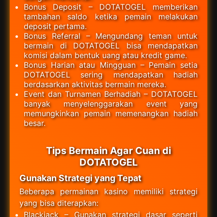
Bonus Deposit – DOTATOGEL memberikan
tambahan saldo ketika pemain melakukan
deposit pertama.
Bonus Referral – Mengundang teman untuk
bermain di DOTATOGEL bisa mendapatkan
komisi dalam bentuk uang atau kredit game.
Bonus Harian atau Mingguan – Pemain setia
DOTATOGEL sering mendapatkan hadiah
berdasarkan aktivitas bermain mereka.
Event dan Turnamen Berhadiah – DOTATOGEL
banyak menyelenggarakan event yang
memungkinkan pemain memenangkan hadiah
besar.
Tips Bermain Agar Cuan di
DOTATOGEL
Gunakan Strategi yang Tepat
Beberapa permainan kasino memiliki strategi
yang bisa diterapkan:
Blackjack – Gunakan strategi dasar seperti