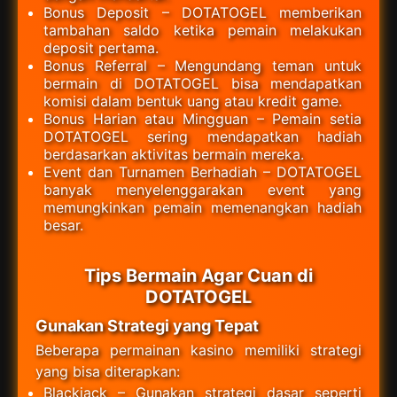
Bonus Deposit – DOTATOGEL memberikan
tambahan saldo ketika pemain melakukan
deposit pertama.
Bonus Referral – Mengundang teman untuk
bermain di DOTATOGEL bisa mendapatkan
komisi dalam bentuk uang atau kredit game.
Bonus Harian atau Mingguan – Pemain setia
DOTATOGEL sering mendapatkan hadiah
berdasarkan aktivitas bermain mereka.
Event dan Turnamen Berhadiah – DOTATOGEL
banyak menyelenggarakan event yang
memungkinkan pemain memenangkan hadiah
besar.
Tips Bermain Agar Cuan di
DOTATOGEL
Gunakan Strategi yang Tepat
Beberapa permainan kasino memiliki strategi
yang bisa diterapkan:
Blackjack – Gunakan strategi dasar seperti