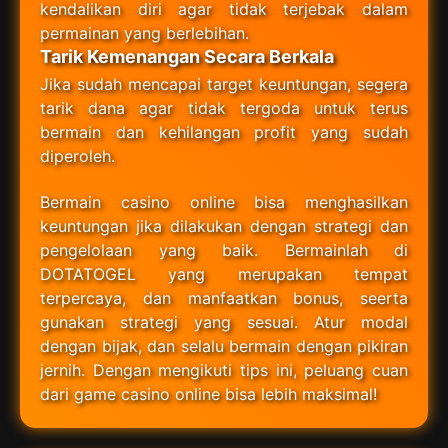
kendalikan diri agar tidak terjebak dalam
permainan yang berlebihan.
Tarik Kemenangan Secara Berkala
Jika sudah mencapai target keuntungan, segera
tarik dana agar tidak tergoda untuk terus
bermain dan kehilangan profit yang sudah
diperoleh.
Bermain casino online bisa menghasilkan
keuntungan jika dilakukan dengan strategi dan
pengelolaan yang baik. Bermainlah di
DOTATOGEL yang merupakan tempat
terpercaya, dan manfaatkan bonus, seerta
gunakan strategi yang sesuai. Atur modal
dengan bijak, dan selalu bermain dengan pikiran
jernih. Dengan mengikuti tips ini, peluang cuan
dari game casino online bisa lebih maksimal!