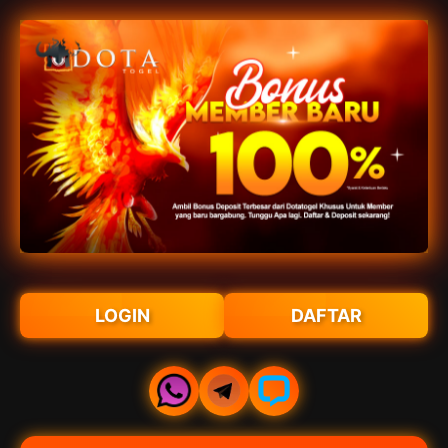
LOGIN
DAFTAR