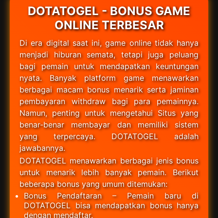
DOTATOGEL - BONUS GAME
ONLINE TERBESAR
Di era digital saat ini, game online tidak hanya
menjadi hiburan semata, tetapi juga peluang
bagi pemain untuk mendapatkan keuntungan
nyata. Banyak platform game menawarkan
berbagai macam bonus menarik serta jaminan
pembayaran withdraw bagi para pemainnya.
Namun, penting untuk mengetahui Situs yang
benar-benar membayar dan memiliki sistem
yang terpercaya. DOTATOGEL adalah
jawabannya.
DOTATOGEL menawarkan berbagai jenis bonus
untuk menarik lebih banyak pemain. Berikut
beberapa bonus yang umum ditemukan:
Bonus Pendaftaran – Pemain baru di
DOTATOGEL bisa mendapatkan bonus hanya
dengan mendaftar.