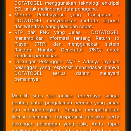
DOTATOGEL menggunakan teknologi enkripsi
SSL untuk melindungi data pengguna.
Metode Pembayaran yang Transparan –
DOTATOGEL menyediakan metode deposit
dan withdraw yang jelas dan cepat.
RTP dan RNG yang Jelas – DOTATOGEL
menampilkan informasi tentang Return to
Player (RTP) dan menggunakan sistem
Random Number Generator (RNG) untuk
keadilan permainan.
Dukungan Pelanggan 24/7 – Adanya layanan
pelanggan yang responsif menandakan bahwa
DOTATOGEL serius dalam melayani
pemainnya.
Memilih situs slot online terpercaya sangat
penting untuk pengalaman bermain yang aman
dan menguntungkan. Dengan memperhatikan
lisensi, keamanan, transparansi transaksi, serta
dukungan pelanggan yang baik, Anda dapat
menikmati permainan slot tanpa khawatir akan