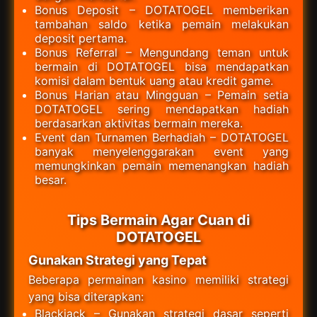
Bonus Deposit – DOTATOGEL memberikan
tambahan saldo ketika pemain melakukan
deposit pertama.
Bonus Referral – Mengundang teman untuk
bermain di DOTATOGEL bisa mendapatkan
komisi dalam bentuk uang atau kredit game.
Bonus Harian atau Mingguan – Pemain setia
DOTATOGEL sering mendapatkan hadiah
berdasarkan aktivitas bermain mereka.
Event dan Turnamen Berhadiah – DOTATOGEL
banyak menyelenggarakan event yang
memungkinkan pemain memenangkan hadiah
besar.
Tips Bermain Agar Cuan di
DOTATOGEL
Gunakan Strategi yang Tepat
Beberapa permainan kasino memiliki strategi
yang bisa diterapkan:
Blackjack – Gunakan strategi dasar seperti