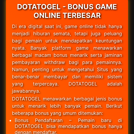
DOTATOGEL - BONUS GAME
ONLINE TERBESAR
Di era digital saat ini, game online tidak hanya
menjadi hiburan semata, tetapi juga peluang
bagi pemain untuk mendapatkan keuntungan
nyata. Banyak platform game menawarkan
berbagai macam bonus menarik serta jaminan
pembayaran withdraw bagi para pemainnya.
Namun, penting untuk mengetahui Situs yang
benar-benar membayar dan memiliki sistem
yang terpercaya. DOTATOGEL adalah
jawabannya.
DOTATOGEL menawarkan berbagai jenis bonus
untuk menarik lebih banyak pemain. Berikut
beberapa bonus yang umum ditemukan:
Bonus Pendaftaran – Pemain baru di
DOTATOGEL bisa mendapatkan bonus hanya
dengan mendaftar.