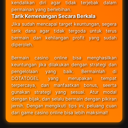
kendalikan diri agar tidak terjebak dalam
permainan yang berlebihan.
Tarik Kemenangan Secara Berkala
Jika sudah mencapai target keuntungan, segera
tarik dana agar tidak tergoda untuk terus
bermain dan kehilangan profit yang sudah
diperoleh.
Bermain casino online bisa menghasilkan
keuntungan jika dilakukan dengan strategi dan
pengelolaan yang baik. Bermainlah di
DOTATOGEL yang merupakan tempat
terpercaya, dan manfaatkan bonus, seerta
gunakan strategi yang sesuai. Atur modal
dengan bijak, dan selalu bermain dengan pikiran
jernih. Dengan mengikuti tips ini, peluang cuan
dari game casino online bisa lebih maksimal!