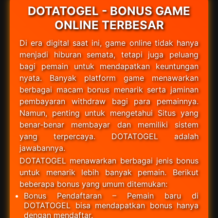
DOTATOGEL - BONUS GAME
ONLINE TERBESAR
Di era digital saat ini, game online tidak hanya
menjadi hiburan semata, tetapi juga peluang
bagi pemain untuk mendapatkan keuntungan
nyata. Banyak platform game menawarkan
berbagai macam bonus menarik serta jaminan
pembayaran withdraw bagi para pemainnya.
Namun, penting untuk mengetahui Situs yang
benar-benar membayar dan memiliki sistem
yang terpercaya. DOTATOGEL adalah
jawabannya.
DOTATOGEL menawarkan berbagai jenis bonus
untuk menarik lebih banyak pemain. Berikut
beberapa bonus yang umum ditemukan:
Bonus Pendaftaran – Pemain baru di
DOTATOGEL bisa mendapatkan bonus hanya
dengan mendaftar.