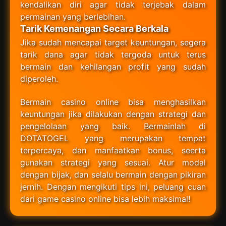
kendalikan diri agar tidak terjebak dalam
permainan yang berlebihan.
Tarik Kemenangan Secara Berkala
Jika sudah mencapai target keuntungan, segera
tarik dana agar tidak tergoda untuk terus
bermain dan kehilangan profit yang sudah
diperoleh.
Bermain casino online bisa menghasilkan
keuntungan jika dilakukan dengan strategi dan
pengelolaan yang baik. Bermainlah di
DOTATOGEL yang merupakan tempat
terpercaya, dan manfaatkan bonus, seerta
gunakan strategi yang sesuai. Atur modal
dengan bijak, dan selalu bermain dengan pikiran
jernih. Dengan mengikuti tips ini, peluang cuan
dari game casino online bisa lebih maksimal!