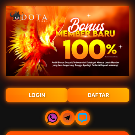
LOGIN
DAFTAR