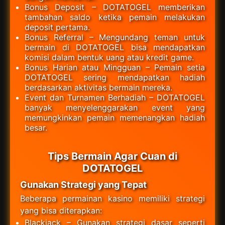
Bonus Deposit – DOTATOGEL memberikan
tambahan saldo ketika pemain melakukan
deposit pertama.
Bonus Referral – Mengundang teman untuk
bermain di DOTATOGEL bisa mendapatkan
komisi dalam bentuk uang atau kredit game.
Bonus Harian atau Mingguan – Pemain setia
DOTATOGEL sering mendapatkan hadiah
berdasarkan aktivitas bermain mereka.
Event dan Turnamen Berhadiah – DOTATOGEL
banyak menyelenggarakan event yang
memungkinkan pemain memenangkan hadiah
besar.
Tips Bermain Agar Cuan di
DOTATOGEL
Gunakan Strategi yang Tepat
Beberapa permainan kasino memiliki strategi
yang bisa diterapkan:
Blackjack – Gunakan strategi dasar seperti