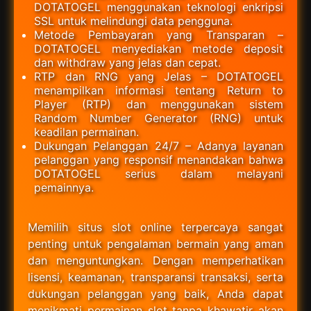
DOTATOGEL menggunakan teknologi enkripsi
SSL untuk melindungi data pengguna.
Metode Pembayaran yang Transparan –
DOTATOGEL menyediakan metode deposit
dan withdraw yang jelas dan cepat.
RTP dan RNG yang Jelas – DOTATOGEL
menampilkan informasi tentang Return to
Player (RTP) dan menggunakan sistem
Random Number Generator (RNG) untuk
keadilan permainan.
Dukungan Pelanggan 24/7 – Adanya layanan
pelanggan yang responsif menandakan bahwa
DOTATOGEL serius dalam melayani
pemainnya.
Memilih situs slot online terpercaya sangat
penting untuk pengalaman bermain yang aman
dan menguntungkan. Dengan memperhatikan
lisensi, keamanan, transparansi transaksi, serta
dukungan pelanggan yang baik, Anda dapat
menikmati permainan slot tanpa khawatir akan