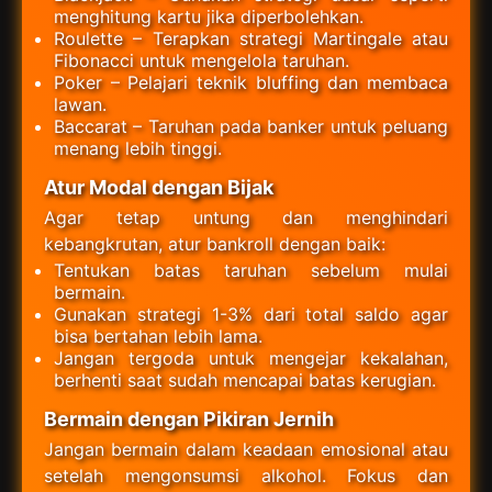
menghitung kartu jika diperbolehkan.
Roulette – Terapkan strategi Martingale atau
Fibonacci untuk mengelola taruhan.
Poker – Pelajari teknik bluffing dan membaca
lawan.
Baccarat – Taruhan pada banker untuk peluang
menang lebih tinggi.
Atur Modal dengan Bijak
Agar tetap untung dan menghindari
kebangkrutan, atur bankroll dengan baik:
Tentukan batas taruhan sebelum mulai
bermain.
Gunakan strategi 1-3% dari total saldo agar
bisa bertahan lebih lama.
Jangan tergoda untuk mengejar kekalahan,
berhenti saat sudah mencapai batas kerugian.
Bermain dengan Pikiran Jernih
Jangan bermain dalam keadaan emosional atau
setelah mengonsumsi alkohol. Fokus dan