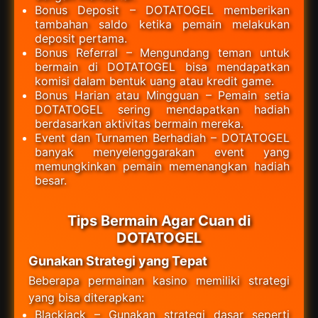
Bonus Deposit – DOTATOGEL memberikan
tambahan saldo ketika pemain melakukan
deposit pertama.
Bonus Referral – Mengundang teman untuk
bermain di DOTATOGEL bisa mendapatkan
komisi dalam bentuk uang atau kredit game.
Bonus Harian atau Mingguan – Pemain setia
DOTATOGEL sering mendapatkan hadiah
berdasarkan aktivitas bermain mereka.
Event dan Turnamen Berhadiah – DOTATOGEL
banyak menyelenggarakan event yang
memungkinkan pemain memenangkan hadiah
besar.
Tips Bermain Agar Cuan di
DOTATOGEL
Gunakan Strategi yang Tepat
Beberapa permainan kasino memiliki strategi
yang bisa diterapkan:
Blackjack – Gunakan strategi dasar seperti