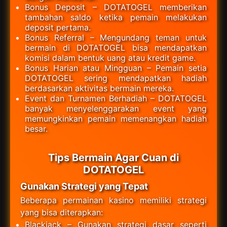
Bonus Deposit – DOTATOGEL memberikan
tambahan saldo ketika pemain melakukan
deposit pertama.
Bonus Referral – Mengundang teman untuk
bermain di DOTATOGEL bisa mendapatkan
komisi dalam bentuk uang atau kredit game.
Bonus Harian atau Mingguan – Pemain setia
DOTATOGEL sering mendapatkan hadiah
berdasarkan aktivitas bermain mereka.
Event dan Turnamen Berhadiah – DOTATOGEL
banyak menyelenggarakan event yang
memungkinkan pemain memenangkan hadiah
besar.
Tips Bermain Agar Cuan di
DOTATOGEL
Gunakan Strategi yang Tepat
Beberapa permainan kasino memiliki strategi
yang bisa diterapkan:
Blackjack – Gunakan strategi dasar seperti