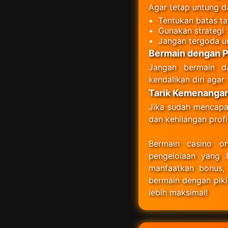
Agar tetap untung d
Tentukan batas ta
Gunakan strategi 1
Jangan tergoda un
Bermain dengan Pi
Jangan bermain d
kendalikan diri agar
Tarik Kemenangan
Jika sudah mencapai
dan kehilangan profi
Bermain casino on
pengelolaan yang 
manfaatkan bonus, 
bermain dengan pikir
lebih maksimal!