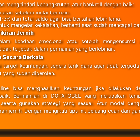
an menghindari kebangkrutan, atur bankroll dengan baik:
ruhan sebelum mulai bermain.
-3% dari total saldo agar bisa bertahan lebih lama.
tuk mengejar kekalahan, berhenti saat sudah mencapai bat
kiran Jernih
alam keadaan emosional atau setelah mengonsumsi a
 tidak terjebak dalam permainan yang berlebihan.
 Secara Berkala
 target keuntungan, segera tarik dana agar tidak tergoda
t yang sudah diperoleh.
line bisa menghasilkan keuntungan jika dilakukan d
baik. Bermainlah di DOTATOGEL yang merupakan temp
seerta gunakan strategi yang sesuai. Atur modal denga
an jernih. Dengan mengikuti tips ini, peluang cuan dari ga