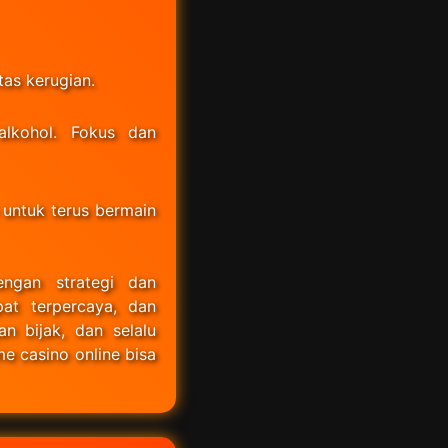
as kerugian.
lkohol. Fokus dan
 untuk terus bermain
engan strategi dan
at terpercaya, dan
n bijak, dan selalu
me casino online bisa