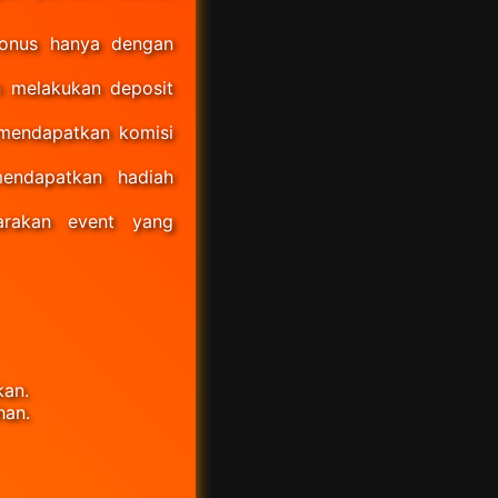
onus hanya dengan
 melakukan deposit
mendapatkan komisi
endapatkan hadiah
rakan event yang
kan.
han.