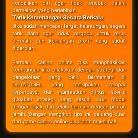
kendalikan diri agar tidak terjebak dalam
permainan yang berlebihan.
Tarik Kemenangan Secara Berkala
Jika sudah mencapai target keuntungan, segera
tarik dana agar tidak tergoda untuk terus
bermain dan kehilangan profit yang sudah
diperoleh.
Bermain casino online bisa menghasilkan
keuntungan jika dilakukan dengan strategi dan
pengelolaan yang baik. Bermainlah di
DOTATOGEL yang merupakan tempat
terpercaya, dan manfaatkan bonus, seerta
gunakan strategi yang sesuai. Atur modal
dengan bijak, dan selalu bermain dengan pikiran
jernih. Dengan mengikuti tips ini, peluang cuan
dari game casino online bisa lebih maksimal!