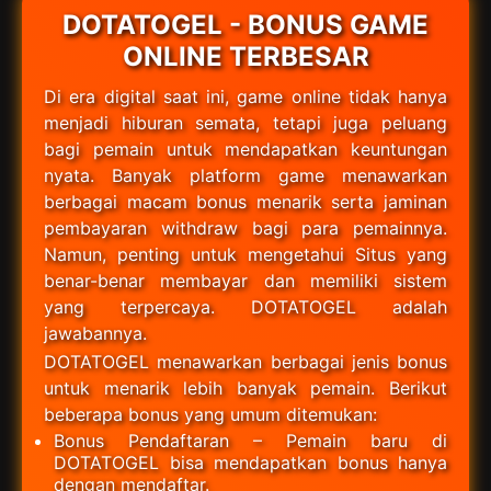
DOTATOGEL - BONUS GAME
ONLINE TERBESAR
Di era digital saat ini, game online tidak hanya
menjadi hiburan semata, tetapi juga peluang
bagi pemain untuk mendapatkan keuntungan
nyata. Banyak platform game menawarkan
berbagai macam bonus menarik serta jaminan
pembayaran withdraw bagi para pemainnya.
Namun, penting untuk mengetahui Situs yang
benar-benar membayar dan memiliki sistem
yang terpercaya. DOTATOGEL adalah
jawabannya.
DOTATOGEL menawarkan berbagai jenis bonus
untuk menarik lebih banyak pemain. Berikut
beberapa bonus yang umum ditemukan:
Bonus Pendaftaran – Pemain baru di
DOTATOGEL bisa mendapatkan bonus hanya
dengan mendaftar.