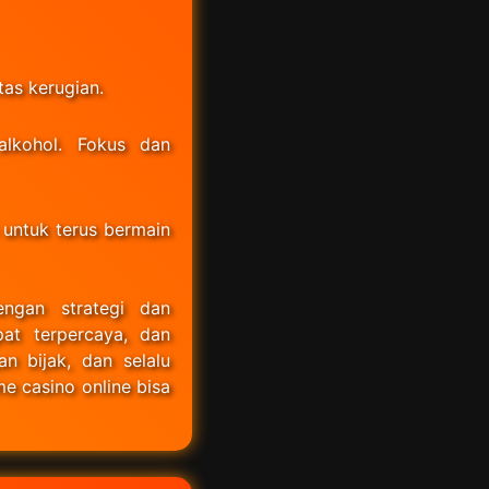
as kerugian.
lkohol. Fokus dan
 untuk terus bermain
engan strategi dan
at terpercaya, dan
n bijak, dan selalu
me casino online bisa