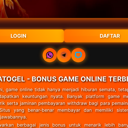
LOGIN
DAFTAR
ATOGEL - BONUS GAME ONLINE TERB
 ini, game online tidak hanya menjadi hiburan semata, teta
apatkan keuntungan nyata. Banyak platform game m
k serta jaminan pembayaran withdraw bagi para pemain
Situs yang benar-benar membayar dan memiliki siste
jawabannya.
kan berbagai jenis bonus untuk menarik lebih bany