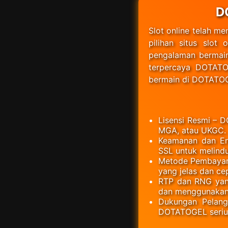
D
Slot online telah me
pilihan situs slot
pengalaman bermain
terpercaya DOTATOG
bermain di DOTATO
Lisensi Resmi – D
MGA, atau UKGC.
Keamanan dan En
SSL untuk melind
Metode Pembayar
yang jelas dan ce
RTP dan RNG yang
dan menggunakan 
Dukungan Pelang
DOTATOGEL serius