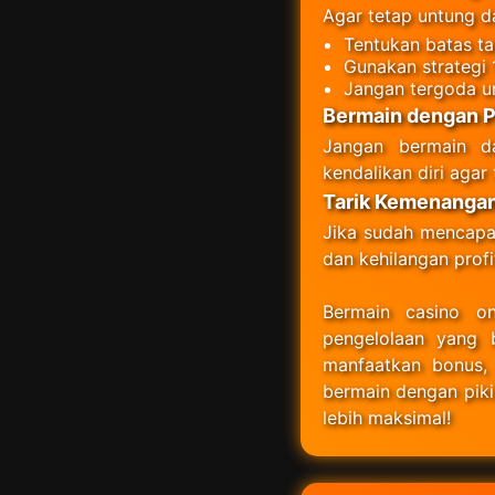
Agar tetap untung d
Tentukan batas ta
Gunakan strategi 1
Jangan tergoda un
Bermain dengan Pi
Jangan bermain d
kendalikan diri agar
Tarik Kemenangan
Jika sudah mencapai
dan kehilangan profi
Bermain casino on
pengelolaan yang 
manfaatkan bonus, 
bermain dengan pikir
lebih maksimal!