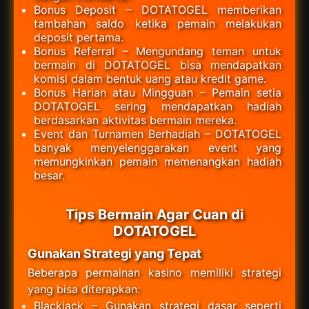
Bonus Deposit – DOTATOGEL memberikan
tambahan saldo ketika pemain melakukan
deposit pertama.
Bonus Referral – Mengundang teman untuk
bermain di DOTATOGEL bisa mendapatkan
komisi dalam bentuk uang atau kredit game.
Bonus Harian atau Mingguan – Pemain setia
DOTATOGEL sering mendapatkan hadiah
berdasarkan aktivitas bermain mereka.
Event dan Turnamen Berhadiah – DOTATOGEL
banyak menyelenggarakan event yang
memungkinkan pemain memenangkan hadiah
besar.
Tips Bermain Agar Cuan di
DOTATOGEL
Gunakan Strategi yang Tepat
Beberapa permainan kasino memiliki strategi
yang bisa diterapkan:
Blackjack – Gunakan strategi dasar seperti