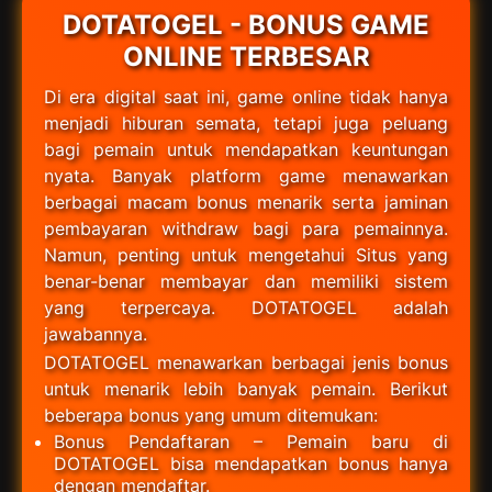
DOTATOGEL - BONUS GAME
ONLINE TERBESAR
Di era digital saat ini, game online tidak hanya
menjadi hiburan semata, tetapi juga peluang
bagi pemain untuk mendapatkan keuntungan
nyata. Banyak platform game menawarkan
berbagai macam bonus menarik serta jaminan
pembayaran withdraw bagi para pemainnya.
Namun, penting untuk mengetahui Situs yang
benar-benar membayar dan memiliki sistem
yang terpercaya. DOTATOGEL adalah
jawabannya.
DOTATOGEL menawarkan berbagai jenis bonus
untuk menarik lebih banyak pemain. Berikut
beberapa bonus yang umum ditemukan:
Bonus Pendaftaran – Pemain baru di
DOTATOGEL bisa mendapatkan bonus hanya
dengan mendaftar.