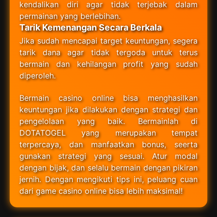
kendalikan diri agar tidak terjebak dalam
permainan yang berlebihan.
Tarik Kemenangan Secara Berkala
Jika sudah mencapai target keuntungan, segera
tarik dana agar tidak tergoda untuk terus
bermain dan kehilangan profit yang sudah
diperoleh.
Bermain casino online bisa menghasilkan
keuntungan jika dilakukan dengan strategi dan
pengelolaan yang baik. Bermainlah di
DOTATOGEL yang merupakan tempat
terpercaya, dan manfaatkan bonus, seerta
gunakan strategi yang sesuai. Atur modal
dengan bijak, dan selalu bermain dengan pikiran
jernih. Dengan mengikuti tips ini, peluang cuan
dari game casino online bisa lebih maksimal!