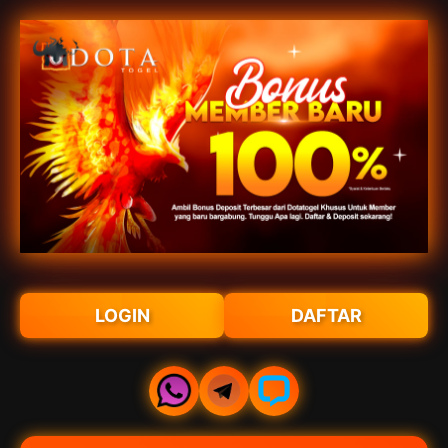
LOGIN
DAFTAR