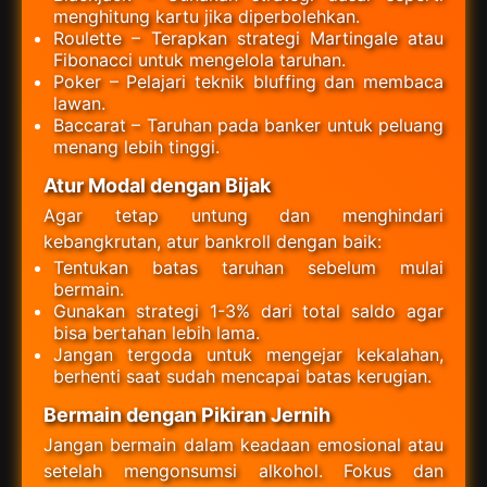
menghitung kartu jika diperbolehkan.
Roulette – Terapkan strategi Martingale atau
Fibonacci untuk mengelola taruhan.
Poker – Pelajari teknik bluffing dan membaca
lawan.
Baccarat – Taruhan pada banker untuk peluang
menang lebih tinggi.
Atur Modal dengan Bijak
Agar tetap untung dan menghindari
kebangkrutan, atur bankroll dengan baik:
Tentukan batas taruhan sebelum mulai
bermain.
Gunakan strategi 1-3% dari total saldo agar
bisa bertahan lebih lama.
Jangan tergoda untuk mengejar kekalahan,
berhenti saat sudah mencapai batas kerugian.
Bermain dengan Pikiran Jernih
Jangan bermain dalam keadaan emosional atau
setelah mengonsumsi alkohol. Fokus dan