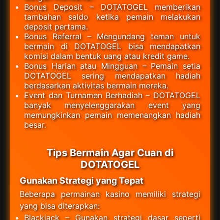
Bonus Deposit – DOTATOGEL memberikan
tambahan saldo ketika pemain melakukan
deposit pertama.
Bonus Referral – Mengundang teman untuk
bermain di DOTATOGEL bisa mendapatkan
komisi dalam bentuk uang atau kredit game.
Bonus Harian atau Mingguan – Pemain setia
DOTATOGEL sering mendapatkan hadiah
berdasarkan aktivitas bermain mereka.
Event dan Turnamen Berhadiah – DOTATOGEL
banyak menyelenggarakan event yang
memungkinkan pemain memenangkan hadiah
besar.
Tips Bermain Agar Cuan di
DOTATOGEL
Gunakan Strategi yang Tepat
Beberapa permainan kasino memiliki strategi
yang bisa diterapkan:
Blackjack – Gunakan strategi dasar seperti