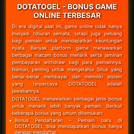
DOTATOGEL - BONUS GAME
ONLINE TERBESAR
Di era digital saat ini, game online tidak hanya
menjadi hiburan semata, tetapi juga peluang
bagi pemain untuk mendapatkan keuntungan
nyata. Banyak platform game menawarkan
berbagai macam bonus menarik serta jaminan
pembayaran withdraw bagi para pemainnya.
Namun, penting untuk mengetahui Situs yang
benar-benar membayar dan memiliki sistem
yang terpercaya. DOTATOGEL adalah
jawabannya.
DOTATOGEL menawarkan berbagai jenis bonus
untuk menarik lebih banyak pemain. Berikut
beberapa bonus yang umum ditemukan:
Bonus Pendaftaran – Pemain baru di
DOTATOGEL bisa mendapatkan bonus hanya
dengan mendaftar.