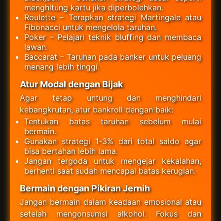
menghitung kartu jika diperbolehkan.
Roulette – Terapkan strategi Martingale atau
Fibonacci untuk mengelola taruhan.
Poker – Pelajari teknik bluffing dan membaca
lawan.
Baccarat – Taruhan pada banker untuk peluang
menang lebih tinggi.
Atur Modal dengan Bijak
Agar tetap untung dan menghindari
kebangkrutan, atur bankroll dengan baik:
Tentukan batas taruhan sebelum mulai
bermain.
Gunakan strategi 1-3% dari total saldo agar
bisa bertahan lebih lama.
Jangan tergoda untuk mengejar kekalahan,
berhenti saat sudah mencapai batas kerugian.
Bermain dengan Pikiran Jernih
Jangan bermain dalam keadaan emosional atau
setelah mengonsumsi alkohol. Fokus dan