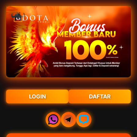
LOGIN
DAFTAR