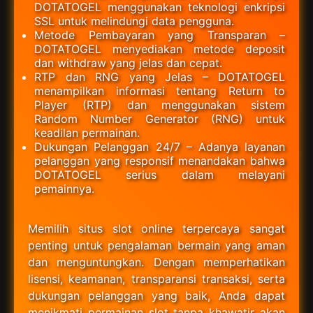
DOTATOGEL menggunakan teknologi enkripsi
SSL untuk melindungi data pengguna.
Metode Pembayaran yang Transparan –
DOTATOGEL menyediakan metode deposit
dan withdraw yang jelas dan cepat.
RTP dan RNG yang Jelas – DOTATOGEL
menampilkan informasi tentang Return to
Player (RTP) dan menggunakan sistem
Random Number Generator (RNG) untuk
keadilan permainan.
Dukungan Pelanggan 24/7 – Adanya layanan
pelanggan yang responsif menandakan bahwa
DOTATOGEL serius dalam melayani
pemainnya.
Memilih situs slot online terpercaya sangat
penting untuk pengalaman bermain yang aman
dan menguntungkan. Dengan memperhatikan
lisensi, keamanan, transparansi transaksi, serta
dukungan pelanggan yang baik, Anda dapat
menikmati permainan slot tanpa khawatir akan