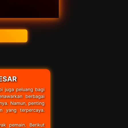
ESAR
pi juga peluang bagi
enawarkan berbagai
nya. Namun, penting
m yang terpercaya.
ak pemain. Berikut