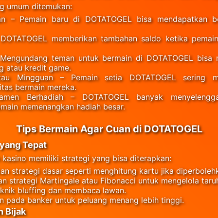
ng umum ditemukan:
ran – Pemain baru di DOTATOGEL bisa mendapatkan b
 DOTATOGEL memberikan tambahan saldo ketika pemain
– Mengundang teman untuk bermain di DOTATOGEL bisa 
g atau kredit game.
tau Mingguan – Pemain setia DOTATOGEL sering m
itas bermain mereka.
namen Berhadiah – DOTATOGEL banyak menyelengga
main memenangkan hadiah besar.
Tips Bermain Agar Cuan di DOTATOGEL
 yang Tepat
kasino memiliki strategi yang bisa diterapkan:
an strategi dasar seperti menghitung kartu jika diperboleh
an strategi Martingale atau Fibonacci untuk mengelola taru
teknik bluffing dan membaca lawan.
n pada banker untuk peluang menang lebih tinggi.
 Bijak