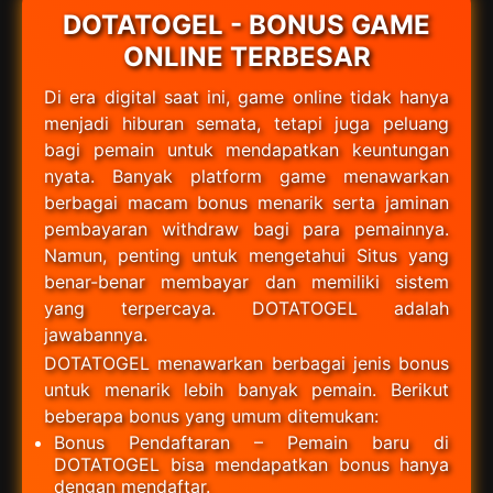
DOTATOGEL - BONUS GAME
ONLINE TERBESAR
Di era digital saat ini, game online tidak hanya
menjadi hiburan semata, tetapi juga peluang
bagi pemain untuk mendapatkan keuntungan
nyata. Banyak platform game menawarkan
berbagai macam bonus menarik serta jaminan
pembayaran withdraw bagi para pemainnya.
Namun, penting untuk mengetahui Situs yang
benar-benar membayar dan memiliki sistem
yang terpercaya. DOTATOGEL adalah
jawabannya.
DOTATOGEL menawarkan berbagai jenis bonus
untuk menarik lebih banyak pemain. Berikut
beberapa bonus yang umum ditemukan:
Bonus Pendaftaran – Pemain baru di
DOTATOGEL bisa mendapatkan bonus hanya
dengan mendaftar.