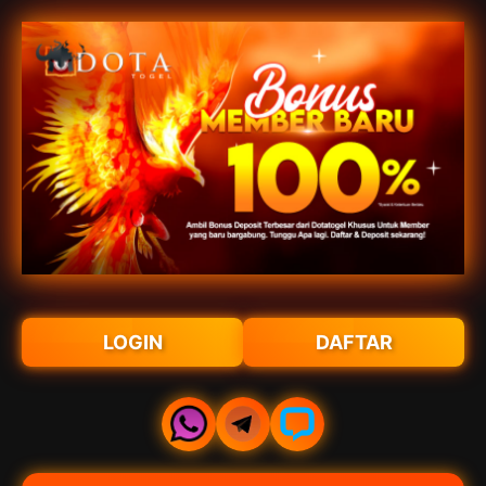
LOGIN
DAFTAR