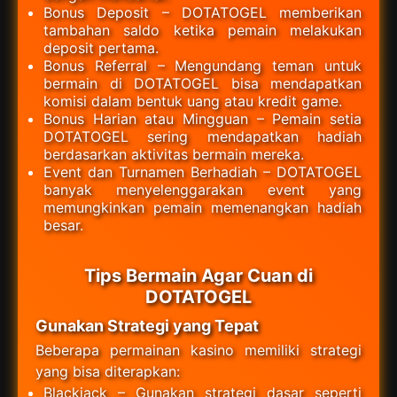
Bonus Deposit – DOTATOGEL memberikan
tambahan saldo ketika pemain melakukan
deposit pertama.
Bonus Referral – Mengundang teman untuk
bermain di DOTATOGEL bisa mendapatkan
komisi dalam bentuk uang atau kredit game.
Bonus Harian atau Mingguan – Pemain setia
DOTATOGEL sering mendapatkan hadiah
berdasarkan aktivitas bermain mereka.
Event dan Turnamen Berhadiah – DOTATOGEL
banyak menyelenggarakan event yang
memungkinkan pemain memenangkan hadiah
besar.
Tips Bermain Agar Cuan di
DOTATOGEL
Gunakan Strategi yang Tepat
Beberapa permainan kasino memiliki strategi
yang bisa diterapkan:
Blackjack – Gunakan strategi dasar seperti