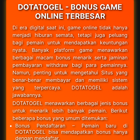
DOTATOGEL - BONUS GAME
ONLINE TERBESAR
Di era digital saat ini, game online tidak hanya
menjadi hiburan semata, tetapi juga peluang
bagi pemain untuk mendapatkan keuntungan
nyata. Banyak platform game menawarkan
berbagai macam bonus menarik serta jaminan
pembayaran withdraw bagi para pemainnya.
Namun, penting untuk mengetahui Situs yang
benar-benar membayar dan memiliki sistem
yang terpercaya. DOTATOGEL adalah
jawabannya.
DOTATOGEL menawarkan berbagai jenis bonus
untuk menarik lebih banyak pemain. Berikut
beberapa bonus yang umum ditemukan:
Bonus Pendaftaran – Pemain baru di
DOTATOGEL bisa mendapatkan bonus hanya
dengan mendaftar.