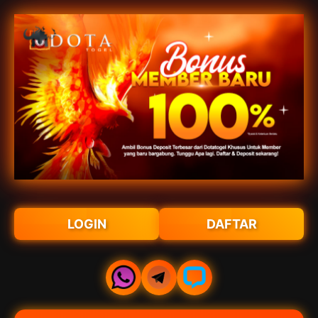
LOGIN
DAFTAR