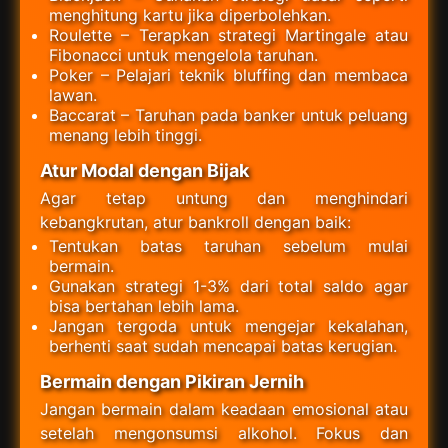
menghitung kartu jika diperbolehkan.
Roulette – Terapkan strategi Martingale atau
Fibonacci untuk mengelola taruhan.
Poker – Pelajari teknik bluffing dan membaca
lawan.
Baccarat – Taruhan pada banker untuk peluang
menang lebih tinggi.
Atur Modal dengan Bijak
Agar tetap untung dan menghindari
kebangkrutan, atur bankroll dengan baik:
Tentukan batas taruhan sebelum mulai
bermain.
Gunakan strategi 1-3% dari total saldo agar
bisa bertahan lebih lama.
Jangan tergoda untuk mengejar kekalahan,
berhenti saat sudah mencapai batas kerugian.
Bermain dengan Pikiran Jernih
Jangan bermain dalam keadaan emosional atau
setelah mengonsumsi alkohol. Fokus dan