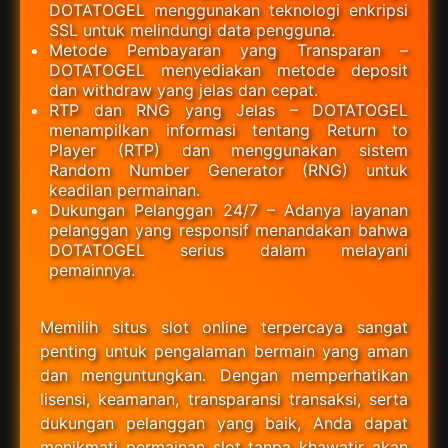
DOTATOGEL menggunakan teknologi enkripsi
SSL untuk melindungi data pengguna.
Metode Pembayaran yang Transparan –
DOTATOGEL menyediakan metode deposit
dan withdraw yang jelas dan cepat.
RTP dan RNG yang Jelas – DOTATOGEL
menampilkan informasi tentang Return to
Player (RTP) dan menggunakan sistem
Random Number Generator (RNG) untuk
keadilan permainan.
Dukungan Pelanggan 24/7 – Adanya layanan
pelanggan yang responsif menandakan bahwa
DOTATOGEL serius dalam melayani
pemainnya.
Memilih situs slot online terpercaya sangat
penting untuk pengalaman bermain yang aman
dan menguntungkan. Dengan memperhatikan
lisensi, keamanan, transparansi transaksi, serta
dukungan pelanggan yang baik, Anda dapat
menikmati permainan slot tanpa khawatir akan