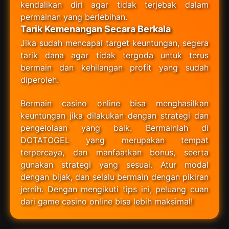
kendalikan diri agar tidak terjebak dalam
permainan yang berlebihan.
Tarik Kemenangan Secara Berkala
Jika sudah mencapai target keuntungan, segera
tarik dana agar tidak tergoda untuk terus
bermain dan kehilangan profit yang sudah
diperoleh.
Bermain casino online bisa menghasilkan
keuntungan jika dilakukan dengan strategi dan
pengelolaan yang baik. Bermainlah di
DOTATOGEL yang merupakan tempat
terpercaya, dan manfaatkan bonus, seerta
gunakan strategi yang sesuai. Atur modal
dengan bijak, dan selalu bermain dengan pikiran
jernih. Dengan mengikuti tips ini, peluang cuan
dari game casino online bisa lebih maksimal!