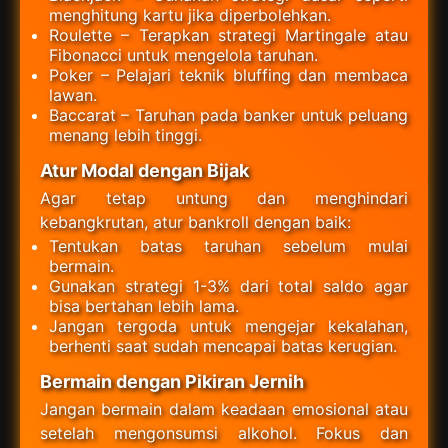
menghitung kartu jika diperbolehkan.
Roulette – Terapkan strategi Martingale atau
Fibonacci untuk mengelola taruhan.
Poker – Pelajari teknik bluffing dan membaca
lawan.
Baccarat – Taruhan pada banker untuk peluang
menang lebih tinggi.
Atur Modal dengan Bijak
Agar tetap untung dan menghindari
kebangkrutan, atur bankroll dengan baik:
Tentukan batas taruhan sebelum mulai
bermain.
Gunakan strategi 1-3% dari total saldo agar
bisa bertahan lebih lama.
Jangan tergoda untuk mengejar kekalahan,
berhenti saat sudah mencapai batas kerugian.
Bermain dengan Pikiran Jernih
Jangan bermain dalam keadaan emosional atau
setelah mengonsumsi alkohol. Fokus dan