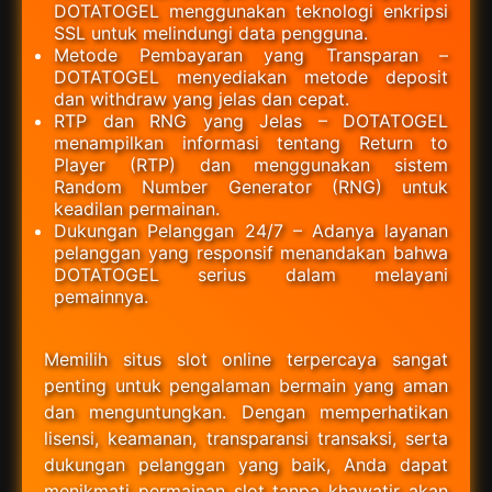
DOTATOGEL menggunakan teknologi enkripsi
SSL untuk melindungi data pengguna.
Metode Pembayaran yang Transparan –
DOTATOGEL menyediakan metode deposit
dan withdraw yang jelas dan cepat.
RTP dan RNG yang Jelas – DOTATOGEL
menampilkan informasi tentang Return to
Player (RTP) dan menggunakan sistem
Random Number Generator (RNG) untuk
keadilan permainan.
Dukungan Pelanggan 24/7 – Adanya layanan
pelanggan yang responsif menandakan bahwa
DOTATOGEL serius dalam melayani
pemainnya.
Memilih situs slot online terpercaya sangat
penting untuk pengalaman bermain yang aman
dan menguntungkan. Dengan memperhatikan
lisensi, keamanan, transparansi transaksi, serta
dukungan pelanggan yang baik, Anda dapat
menikmati permainan slot tanpa khawatir akan