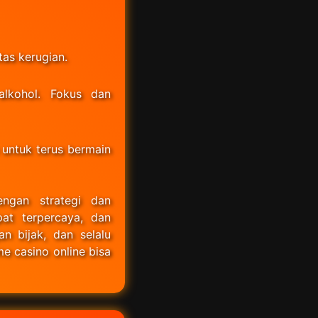
as kerugian.
lkohol. Fokus dan
 untuk terus bermain
engan strategi dan
at terpercaya, dan
n bijak, dan selalu
me casino online bisa