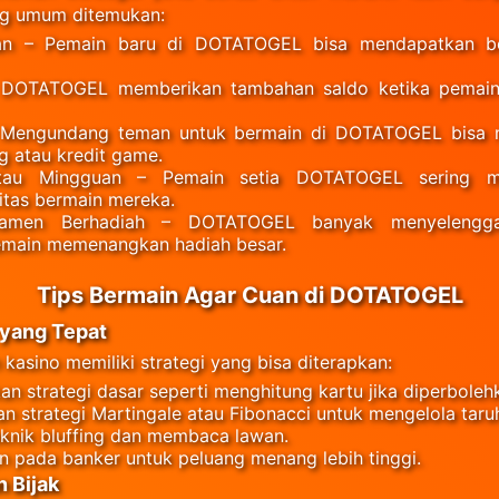
ng umum ditemukan:
ran – Pemain baru di DOTATOGEL bisa mendapatkan b
 DOTATOGEL memberikan tambahan saldo ketika pemain
– Mengundang teman untuk bermain di DOTATOGEL bisa 
g atau kredit game.
tau Mingguan – Pemain setia DOTATOGEL sering m
itas bermain mereka.
namen Berhadiah – DOTATOGEL banyak menyelengga
main memenangkan hadiah besar.
Tips Bermain Agar Cuan di DOTATOGEL
 yang Tepat
kasino memiliki strategi yang bisa diterapkan:
an strategi dasar seperti menghitung kartu jika diperboleh
an strategi Martingale atau Fibonacci untuk mengelola taru
teknik bluffing dan membaca lawan.
n pada banker untuk peluang menang lebih tinggi.
 Bijak