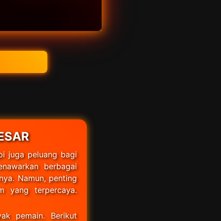
ESAR
pi juga peluang bagi
enawarkan berbagai
nya. Namun, penting
m yang terpercaya.
ak pemain. Berikut