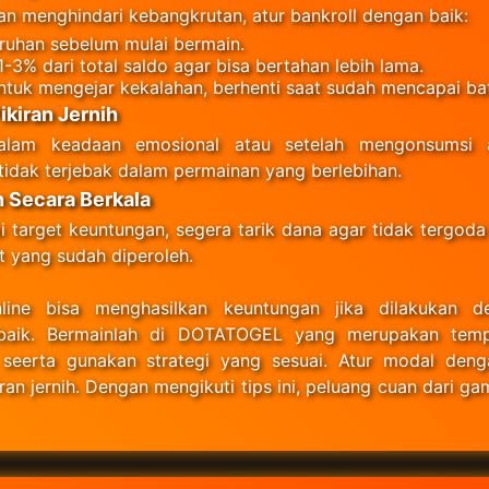
an menghindari kebangkrutan, atur bankroll dengan baik:
ruhan sebelum mulai bermain.
-3% dari total saldo agar bisa bertahan lebih lama.
tuk mengejar kekalahan, berhenti saat sudah mencapai bat
kiran Jernih
alam keadaan emosional atau setelah mengonsumsi a
 tidak terjebak dalam permainan yang berlebihan.
 Secara Berkala
 target keuntungan, segera tarik dana agar tidak tergoda
t yang sudah diperoleh.
line bisa menghasilkan keuntungan jika dilakukan d
baik. Bermainlah di DOTATOGEL yang merupakan temp
seerta gunakan strategi yang sesuai. Atur modal denga
an jernih. Dengan mengikuti tips ini, peluang cuan dari ga