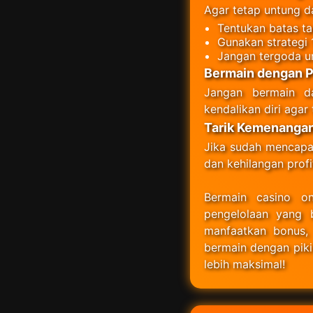
Agar tetap untung d
Tentukan batas ta
Gunakan strategi 1
Jangan tergoda un
Bermain dengan Pi
Jangan bermain d
kendalikan diri agar
Tarik Kemenangan
Jika sudah mencapai
dan kehilangan profi
Bermain casino on
pengelolaan yang 
manfaatkan bonus, 
bermain dengan pikir
lebih maksimal!