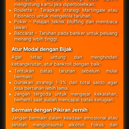
menghitung kartu jika diperbolehkan.
Roulette – Terapkan strategi Martingale atau
Fibonacci untuk mengelola taruhan.
Poker – Pelajari teknik bluffing dan membaca
lawan.
Baccarat – Taruhan pada banker untuk peluang
menang lebih tinggi.
Atur Modal dengan Bijak
Agar tetap untung dan menghindari
kebangkrutan, atur bankroll dengan baik:
Tentukan batas taruhan sebelum mulai
bermain.
Gunakan strategi 1-3% dari total saldo agar
bisa bertahan lebih lama.
Jangan tergoda untuk mengejar kekalahan,
berhenti saat sudah mencapai batas kerugian.
Bermain dengan Pikiran Jernih
Jangan bermain dalam keadaan emosional atau
setelah mengonsumsi alkohol. Fokus dan