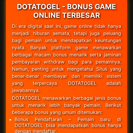
DOTATOGEL - BONUS GAME
ONLINE TERBESAR
Di era digital saat ini, game online tidak hanya
menjadi hiburan semata, tetapi juga peluang
bagi pemain untuk mendapatkan keuntungan
nyata. Banyak platform game menawarkan
berbagai macam bonus menarik serta jaminan
pembayaran withdraw bagi para pemainnya.
Namun, penting untuk mengetahui Situs yang
benar-benar membayar dan memiliki sistem
yang terpercaya. DOTATOGEL adalah
jawabannya.
DOTATOGEL menawarkan berbagai jenis bonus
untuk menarik lebih banyak pemain. Berikut
beberapa bonus yang umum ditemukan:
Bonus Pendaftaran – Pemain baru di
DOTATOGEL bisa mendapatkan bonus hanya
dengan mendaftar.