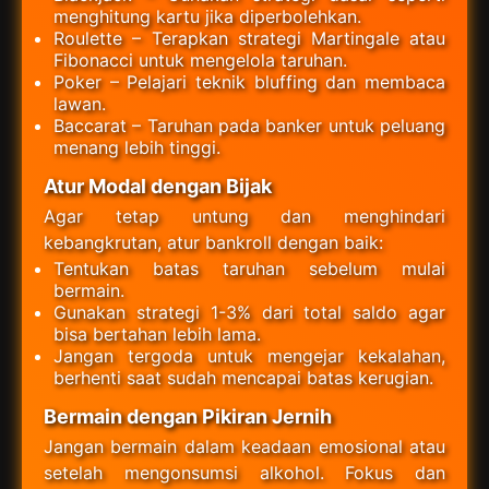
menghitung kartu jika diperbolehkan.
Roulette – Terapkan strategi Martingale atau
Fibonacci untuk mengelola taruhan.
Poker – Pelajari teknik bluffing dan membaca
lawan.
Baccarat – Taruhan pada banker untuk peluang
menang lebih tinggi.
Atur Modal dengan Bijak
Agar tetap untung dan menghindari
kebangkrutan, atur bankroll dengan baik:
Tentukan batas taruhan sebelum mulai
bermain.
Gunakan strategi 1-3% dari total saldo agar
bisa bertahan lebih lama.
Jangan tergoda untuk mengejar kekalahan,
berhenti saat sudah mencapai batas kerugian.
Bermain dengan Pikiran Jernih
Jangan bermain dalam keadaan emosional atau
setelah mengonsumsi alkohol. Fokus dan