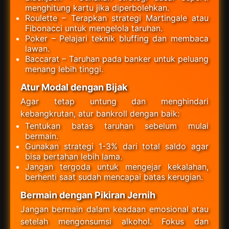
menghitung kartu jika diperbolehkan.
Roulette – Terapkan strategi Martingale atau
Fibonacci untuk mengelola taruhan.
Poker – Pelajari teknik bluffing dan membaca
lawan.
Baccarat – Taruhan pada banker untuk peluang
menang lebih tinggi.
Atur Modal dengan Bijak
Agar tetap untung dan menghindari
kebangkrutan, atur bankroll dengan baik:
Tentukan batas taruhan sebelum mulai
bermain.
Gunakan strategi 1-3% dari total saldo agar
bisa bertahan lebih lama.
Jangan tergoda untuk mengejar kekalahan,
berhenti saat sudah mencapai batas kerugian.
Bermain dengan Pikiran Jernih
Jangan bermain dalam keadaan emosional atau
setelah mengonsumsi alkohol. Fokus dan