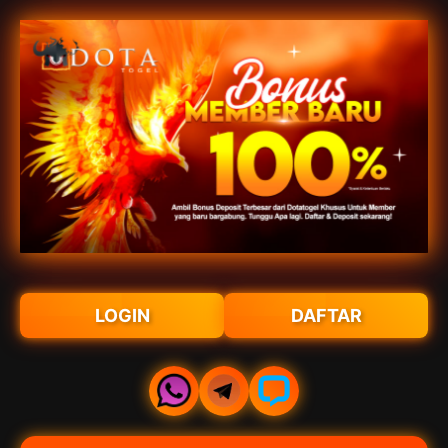
LOGIN
DAFTAR