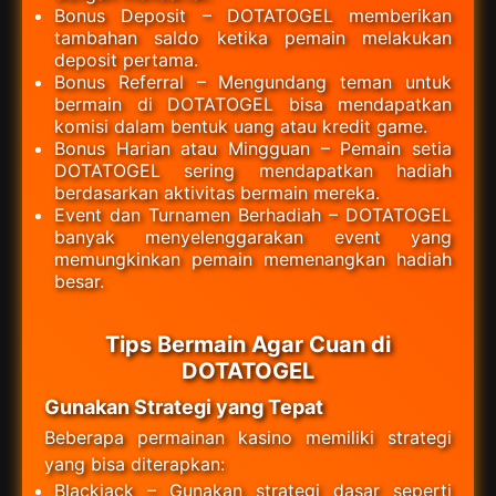
Bonus Deposit – DOTATOGEL memberikan
tambahan saldo ketika pemain melakukan
deposit pertama.
Bonus Referral – Mengundang teman untuk
bermain di DOTATOGEL bisa mendapatkan
komisi dalam bentuk uang atau kredit game.
Bonus Harian atau Mingguan – Pemain setia
DOTATOGEL sering mendapatkan hadiah
berdasarkan aktivitas bermain mereka.
Event dan Turnamen Berhadiah – DOTATOGEL
banyak menyelenggarakan event yang
memungkinkan pemain memenangkan hadiah
besar.
Tips Bermain Agar Cuan di
DOTATOGEL
Gunakan Strategi yang Tepat
Beberapa permainan kasino memiliki strategi
yang bisa diterapkan:
Blackjack – Gunakan strategi dasar seperti