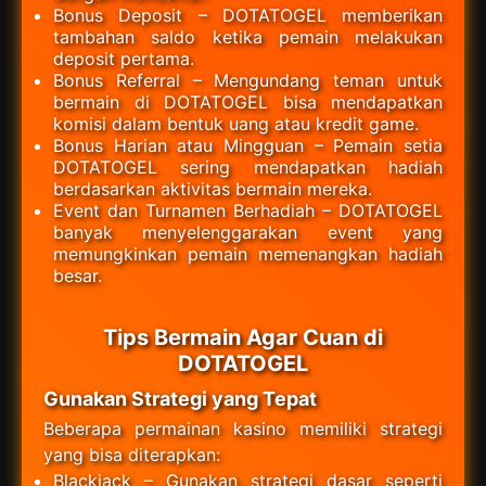
Bonus Deposit – DOTATOGEL memberikan
tambahan saldo ketika pemain melakukan
deposit pertama.
Bonus Referral – Mengundang teman untuk
bermain di DOTATOGEL bisa mendapatkan
komisi dalam bentuk uang atau kredit game.
Bonus Harian atau Mingguan – Pemain setia
DOTATOGEL sering mendapatkan hadiah
berdasarkan aktivitas bermain mereka.
Event dan Turnamen Berhadiah – DOTATOGEL
banyak menyelenggarakan event yang
memungkinkan pemain memenangkan hadiah
besar.
Tips Bermain Agar Cuan di
DOTATOGEL
Gunakan Strategi yang Tepat
Beberapa permainan kasino memiliki strategi
yang bisa diterapkan:
Blackjack – Gunakan strategi dasar seperti