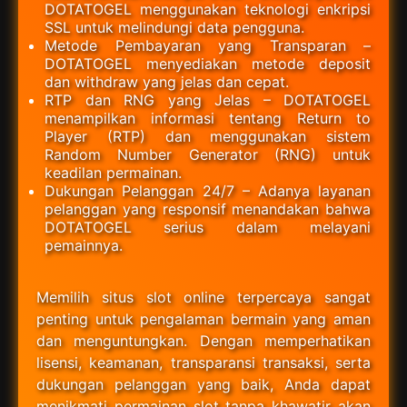
DOTATOGEL menggunakan teknologi enkripsi
SSL untuk melindungi data pengguna.
Metode Pembayaran yang Transparan –
DOTATOGEL menyediakan metode deposit
dan withdraw yang jelas dan cepat.
RTP dan RNG yang Jelas – DOTATOGEL
menampilkan informasi tentang Return to
Player (RTP) dan menggunakan sistem
Random Number Generator (RNG) untuk
keadilan permainan.
Dukungan Pelanggan 24/7 – Adanya layanan
pelanggan yang responsif menandakan bahwa
DOTATOGEL serius dalam melayani
pemainnya.
Memilih situs slot online terpercaya sangat
penting untuk pengalaman bermain yang aman
dan menguntungkan. Dengan memperhatikan
lisensi, keamanan, transparansi transaksi, serta
dukungan pelanggan yang baik, Anda dapat
menikmati permainan slot tanpa khawatir akan