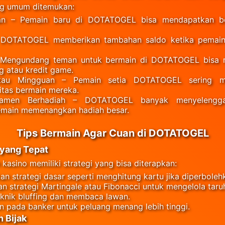
ng umum ditemukan:
ran – Pemain baru di DOTATOGEL bisa mendapatkan b
 DOTATOGEL memberikan tambahan saldo ketika pemain
– Mengundang teman untuk bermain di DOTATOGEL bisa 
g atau kredit game.
tau Mingguan – Pemain setia DOTATOGEL sering m
itas bermain mereka.
namen Berhadiah – DOTATOGEL banyak menyelengga
main memenangkan hadiah besar.
Tips Bermain Agar Cuan di DOTATOGEL
 yang Tepat
kasino memiliki strategi yang bisa diterapkan:
an strategi dasar seperti menghitung kartu jika diperboleh
an strategi Martingale atau Fibonacci untuk mengelola taru
teknik bluffing dan membaca lawan.
n pada banker untuk peluang menang lebih tinggi.
 Bijak