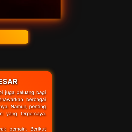
ESAR
pi juga peluang bagi
enawarkan berbagai
nya. Namun, penting
m yang terpercaya.
ak pemain. Berikut