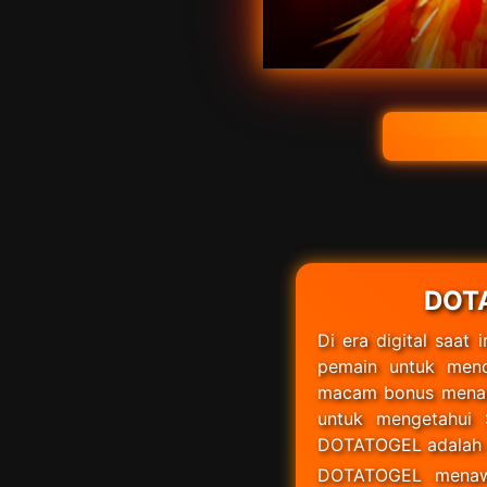
DOT
Di era digital saat
pemain untuk mend
macam bonus menari
untuk mengetahui 
DOTATOGEL adalah 
DOTATOGEL menawar