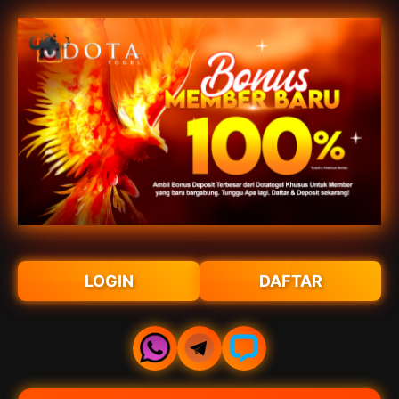
LOGIN
DAFTAR