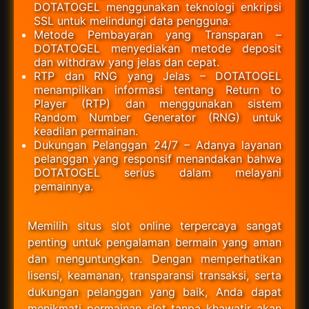
DOTATOGEL menggunakan teknologi enkripsi
SSL untuk melindungi data pengguna.
Metode Pembayaran yang Transparan –
DOTATOGEL menyediakan metode deposit
dan withdraw yang jelas dan cepat.
RTP dan RNG yang Jelas – DOTATOGEL
menampilkan informasi tentang Return to
Player (RTP) dan menggunakan sistem
Random Number Generator (RNG) untuk
keadilan permainan.
Dukungan Pelanggan 24/7 – Adanya layanan
pelanggan yang responsif menandakan bahwa
DOTATOGEL serius dalam melayani
pemainnya.
Memilih situs slot online terpercaya sangat
penting untuk pengalaman bermain yang aman
dan menguntungkan. Dengan memperhatikan
lisensi, keamanan, transparansi transaksi, serta
dukungan pelanggan yang baik, Anda dapat
menikmati permainan slot tanpa khawatir akan