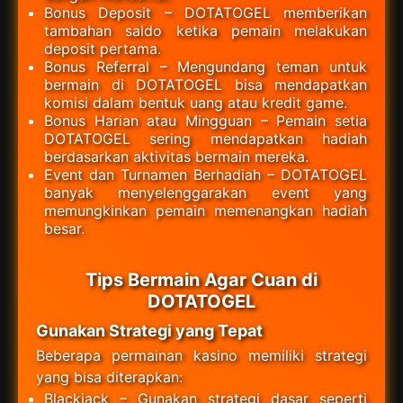
Bonus Deposit – DOTATOGEL memberikan
tambahan saldo ketika pemain melakukan
deposit pertama.
Bonus Referral – Mengundang teman untuk
bermain di DOTATOGEL bisa mendapatkan
komisi dalam bentuk uang atau kredit game.
Bonus Harian atau Mingguan – Pemain setia
DOTATOGEL sering mendapatkan hadiah
berdasarkan aktivitas bermain mereka.
Event dan Turnamen Berhadiah – DOTATOGEL
banyak menyelenggarakan event yang
memungkinkan pemain memenangkan hadiah
besar.
Tips Bermain Agar Cuan di
DOTATOGEL
Gunakan Strategi yang Tepat
Beberapa permainan kasino memiliki strategi
yang bisa diterapkan:
Blackjack – Gunakan strategi dasar seperti