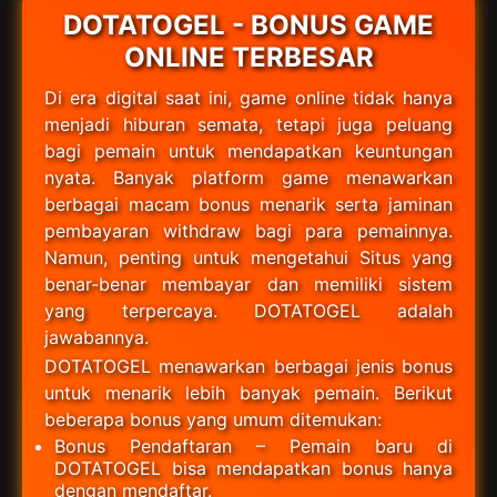
DOTATOGEL - BONUS GAME
ONLINE TERBESAR
Di era digital saat ini, game online tidak hanya
menjadi hiburan semata, tetapi juga peluang
bagi pemain untuk mendapatkan keuntungan
nyata. Banyak platform game menawarkan
berbagai macam bonus menarik serta jaminan
pembayaran withdraw bagi para pemainnya.
Namun, penting untuk mengetahui Situs yang
benar-benar membayar dan memiliki sistem
yang terpercaya. DOTATOGEL adalah
jawabannya.
DOTATOGEL menawarkan berbagai jenis bonus
untuk menarik lebih banyak pemain. Berikut
beberapa bonus yang umum ditemukan:
Bonus Pendaftaran – Pemain baru di
DOTATOGEL bisa mendapatkan bonus hanya
dengan mendaftar.