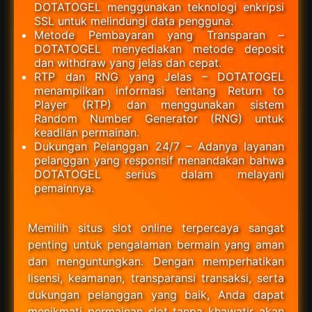
DOTATOGEL menggunakan teknologi enkripsi
SSL untuk melindungi data pengguna.
Metode Pembayaran yang Transparan –
DOTATOGEL menyediakan metode deposit
dan withdraw yang jelas dan cepat.
RTP dan RNG yang Jelas – DOTATOGEL
menampilkan informasi tentang Return to
Player (RTP) dan menggunakan sistem
Random Number Generator (RNG) untuk
keadilan permainan.
Dukungan Pelanggan 24/7 – Adanya layanan
pelanggan yang responsif menandakan bahwa
DOTATOGEL serius dalam melayani
pemainnya.
Memilih situs slot online terpercaya sangat
penting untuk pengalaman bermain yang aman
dan menguntungkan. Dengan memperhatikan
lisensi, keamanan, transparansi transaksi, serta
dukungan pelanggan yang baik, Anda dapat
menikmati permainan slot tanpa khawatir akan