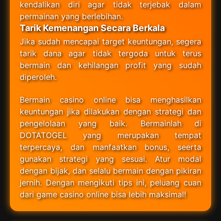
kendalikan diri agar tidak terjebak dalam
permainan yang berlebihan.
Tarik Kemenangan Secara Berkala
Jika sudah mencapai target keuntungan, segera
tarik dana agar tidak tergoda untuk terus
bermain dan kehilangan profit yang sudah
diperoleh.
Bermain casino online bisa menghasilkan
keuntungan jika dilakukan dengan strategi dan
pengelolaan yang baik. Bermainlah di
DOTATOGEL yang merupakan tempat
terpercaya, dan manfaatkan bonus, seerta
gunakan strategi yang sesuai. Atur modal
dengan bijak, dan selalu bermain dengan pikiran
jernih. Dengan mengikuti tips ini, peluang cuan
dari game casino online bisa lebih maksimal!