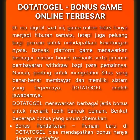
DOTATOGEL - BONUS GAME
ONLINE TERBESAR
Di era digital saat ini, game online tidak hanya
menjadi hiburan semata, tetapi juga peluang
bagi pemain untuk mendapatkan keuntungan
nyata. Banyak platform game menawarkan
berbagai macam bonus menarik serta jaminan
pembayaran withdraw bagi para pemainnya.
Namun, penting untuk mengetahui Situs yang
benar-benar membayar dan memiliki sistem
yang terpercaya. DOTATOGEL adalah
jawabannya.
DOTATOGEL menawarkan berbagai jenis bonus
untuk menarik lebih banyak pemain. Berikut
beberapa bonus yang umum ditemukan:
Bonus Pendaftaran – Pemain baru di
DOTATOGEL bisa mendapatkan bonus hanya
dengan mendaftar.