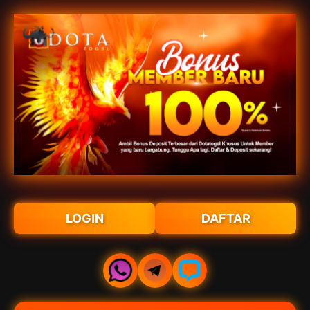
LOGIN
DAFTAR