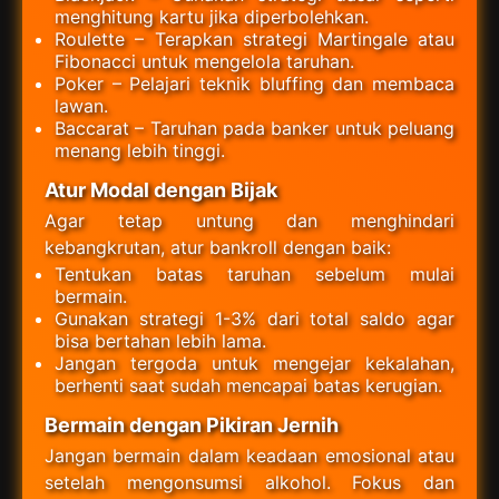
menghitung kartu jika diperbolehkan.
Roulette – Terapkan strategi Martingale atau
Fibonacci untuk mengelola taruhan.
Poker – Pelajari teknik bluffing dan membaca
lawan.
Baccarat – Taruhan pada banker untuk peluang
menang lebih tinggi.
Atur Modal dengan Bijak
Agar tetap untung dan menghindari
kebangkrutan, atur bankroll dengan baik:
Tentukan batas taruhan sebelum mulai
bermain.
Gunakan strategi 1-3% dari total saldo agar
bisa bertahan lebih lama.
Jangan tergoda untuk mengejar kekalahan,
berhenti saat sudah mencapai batas kerugian.
Bermain dengan Pikiran Jernih
Jangan bermain dalam keadaan emosional atau
setelah mengonsumsi alkohol. Fokus dan