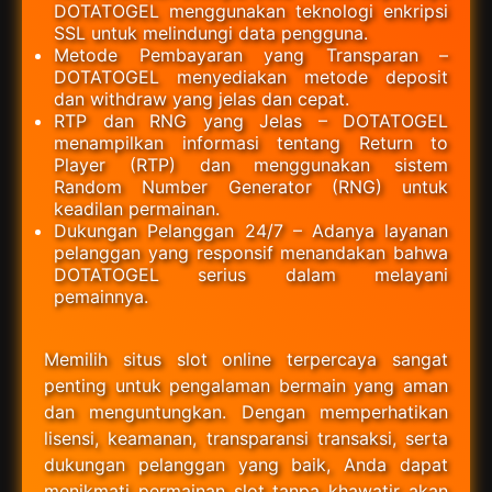
DOTATOGEL menggunakan teknologi enkripsi
SSL untuk melindungi data pengguna.
Metode Pembayaran yang Transparan –
DOTATOGEL menyediakan metode deposit
dan withdraw yang jelas dan cepat.
RTP dan RNG yang Jelas – DOTATOGEL
menampilkan informasi tentang Return to
Player (RTP) dan menggunakan sistem
Random Number Generator (RNG) untuk
keadilan permainan.
Dukungan Pelanggan 24/7 – Adanya layanan
pelanggan yang responsif menandakan bahwa
DOTATOGEL serius dalam melayani
pemainnya.
Memilih situs slot online terpercaya sangat
penting untuk pengalaman bermain yang aman
dan menguntungkan. Dengan memperhatikan
lisensi, keamanan, transparansi transaksi, serta
dukungan pelanggan yang baik, Anda dapat
menikmati permainan slot tanpa khawatir akan