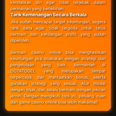
kendalikan diri agar tidak terjebak dalam
permainan yang berlebihan.
Tarik Kemenangan Secara Berkala
Jika sudah mencapai target keuntungan, segera
tarik dana agar tidak tergoda untuk terus
bermain dan kehilangan profit yang sudah
diperoleh.
Bermain casino online bisa menghasilkan
keuntungan jika dilakukan dengan strategi dan
pengelolaan yang baik. Bermainlah di
DOTATOGEL yang merupakan tempat
terpercaya, dan manfaatkan bonus, seerta
gunakan strategi yang sesuai. Atur modal
dengan bijak, dan selalu bermain dengan pikiran
jernih. Dengan mengikuti tips ini, peluang cuan
dari game casino online bisa lebih maksimal!