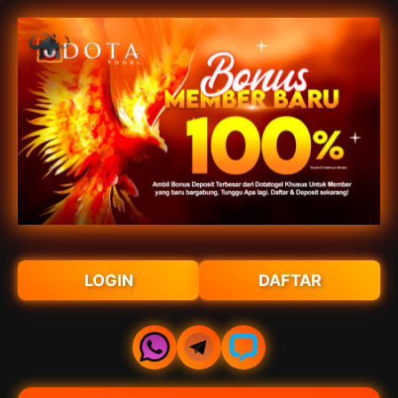
LOGIN
DAFTAR