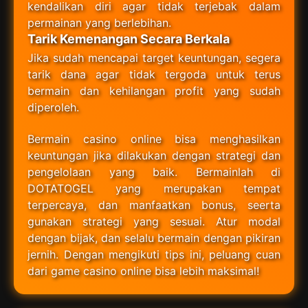
kendalikan diri agar tidak terjebak dalam
permainan yang berlebihan.
Tarik Kemenangan Secara Berkala
Jika sudah mencapai target keuntungan, segera
tarik dana agar tidak tergoda untuk terus
bermain dan kehilangan profit yang sudah
diperoleh.
Bermain casino online bisa menghasilkan
keuntungan jika dilakukan dengan strategi dan
pengelolaan yang baik. Bermainlah di
DOTATOGEL yang merupakan tempat
terpercaya, dan manfaatkan bonus, seerta
gunakan strategi yang sesuai. Atur modal
dengan bijak, dan selalu bermain dengan pikiran
jernih. Dengan mengikuti tips ini, peluang cuan
dari game casino online bisa lebih maksimal!