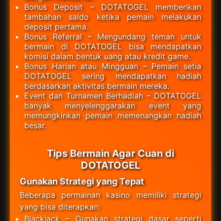
Bonus Deposit – DOTATOGEL memberikan
tambahan saldo ketika pemain melakukan
deposit pertama.
Bonus Referral – Mengundang teman untuk
bermain di DOTATOGEL bisa mendapatkan
komisi dalam bentuk uang atau kredit game.
Bonus Harian atau Mingguan – Pemain setia
DOTATOGEL sering mendapatkan hadiah
berdasarkan aktivitas bermain mereka.
Event dan Turnamen Berhadiah – DOTATOGEL
banyak menyelenggarakan event yang
memungkinkan pemain memenangkan hadiah
besar.
Tips Bermain Agar Cuan di
DOTATOGEL
Gunakan Strategi yang Tepat
Beberapa permainan kasino memiliki strategi
yang bisa diterapkan:
Blackjack – Gunakan strategi dasar seperti