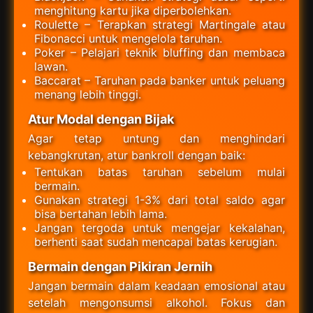
menghitung kartu jika diperbolehkan.
Roulette – Terapkan strategi Martingale atau
Fibonacci untuk mengelola taruhan.
Poker – Pelajari teknik bluffing dan membaca
lawan.
Baccarat – Taruhan pada banker untuk peluang
menang lebih tinggi.
Atur Modal dengan Bijak
Agar tetap untung dan menghindari
kebangkrutan, atur bankroll dengan baik:
Tentukan batas taruhan sebelum mulai
bermain.
Gunakan strategi 1-3% dari total saldo agar
bisa bertahan lebih lama.
Jangan tergoda untuk mengejar kekalahan,
berhenti saat sudah mencapai batas kerugian.
Bermain dengan Pikiran Jernih
Jangan bermain dalam keadaan emosional atau
setelah mengonsumsi alkohol. Fokus dan