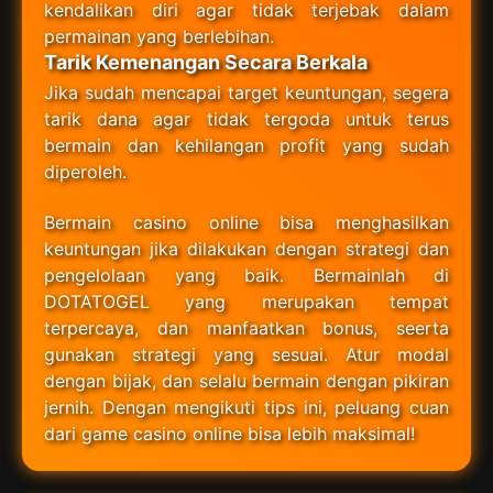
kendalikan diri agar tidak terjebak dalam
permainan yang berlebihan.
Tarik Kemenangan Secara Berkala
Jika sudah mencapai target keuntungan, segera
tarik dana agar tidak tergoda untuk terus
bermain dan kehilangan profit yang sudah
diperoleh.
Bermain casino online bisa menghasilkan
keuntungan jika dilakukan dengan strategi dan
pengelolaan yang baik. Bermainlah di
DOTATOGEL yang merupakan tempat
terpercaya, dan manfaatkan bonus, seerta
gunakan strategi yang sesuai. Atur modal
dengan bijak, dan selalu bermain dengan pikiran
jernih. Dengan mengikuti tips ini, peluang cuan
dari game casino online bisa lebih maksimal!