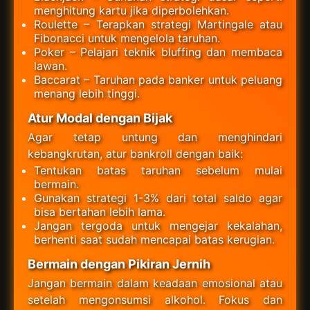
menghitung kartu jika diperbolehkan.
Roulette – Terapkan strategi Martingale atau
Fibonacci untuk mengelola taruhan.
Poker – Pelajari teknik bluffing dan membaca
lawan.
Baccarat – Taruhan pada banker untuk peluang
menang lebih tinggi.
Atur Modal dengan Bijak
Agar tetap untung dan menghindari
kebangkrutan, atur bankroll dengan baik:
Tentukan batas taruhan sebelum mulai
bermain.
Gunakan strategi 1-3% dari total saldo agar
bisa bertahan lebih lama.
Jangan tergoda untuk mengejar kekalahan,
berhenti saat sudah mencapai batas kerugian.
Bermain dengan Pikiran Jernih
Jangan bermain dalam keadaan emosional atau
setelah mengonsumsi alkohol. Fokus dan