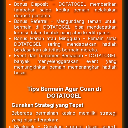
Bonus Deposit – DOTATOGEL memberikan
tambahan saldo ketika pemain melakukan
deposit pertama.
Bonus Referral – Mengundang teman untuk
bermain di DOTATOGEL bisa mendapatkan
komisi dalam bentuk uang atau kredit game.
Bonus Harian atau Mingguan – Pemain setia
DOTATOGEL sering mendapatkan hadiah
berdasarkan aktivitas bermain mereka.
Event dan Turnamen Berhadiah – DOTATOGEL
banyak menyelenggarakan event yang
memungkinkan pemain memenangkan hadiah
besar.
Tips Bermain Agar Cuan di
DOTATOGEL
Gunakan Strategi yang Tepat
Beberapa permainan kasino memiliki strategi
yang bisa diterapkan:
Blackjack – Gunakan strategi dasar seperti