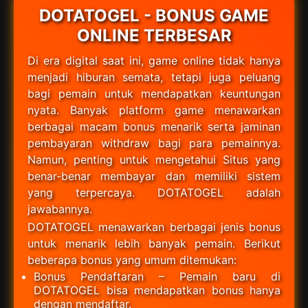
DOTATOGEL - BONUS GAME
ONLINE TERBESAR
Di era digital saat ini, game online tidak hanya
menjadi hiburan semata, tetapi juga peluang
bagi pemain untuk mendapatkan keuntungan
nyata. Banyak platform game menawarkan
berbagai macam bonus menarik serta jaminan
pembayaran withdraw bagi para pemainnya.
Namun, penting untuk mengetahui Situs yang
benar-benar membayar dan memiliki sistem
yang terpercaya. DOTATOGEL adalah
jawabannya.
DOTATOGEL menawarkan berbagai jenis bonus
untuk menarik lebih banyak pemain. Berikut
beberapa bonus yang umum ditemukan:
Bonus Pendaftaran – Pemain baru di
DOTATOGEL bisa mendapatkan bonus hanya
dengan mendaftar.