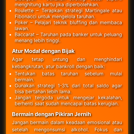
menghitung kartu jika diperbolehkan.
Roulette – Terapkan strategi Martingale atau
Fibonacci untuk mengelola taruhan.
Poker – Pelajari teknik bluffing dan membaca
lawan.
Baccarat – Taruhan pada banker untuk peluang
menang lebih tinggi.
Atur Modal dengan Bijak
Agar tetap untung dan menghindari
kebangkrutan, atur bankroll dengan baik:
Tentukan batas taruhan sebelum mulai
bermain.
Gunakan strategi 1-3% dari total saldo agar
bisa bertahan lebih lama.
Jangan tergoda untuk mengejar kekalahan,
berhenti saat sudah mencapai batas kerugian.
Bermain dengan Pikiran Jernih
Jangan bermain dalam keadaan emosional atau
setelah mengonsumsi alkohol. Fokus dan