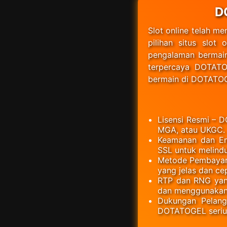
D
Slot online telah me
pilihan situs slot
pengalaman bermain
terpercaya DOTATOG
bermain di DOTATO
Lisensi Resmi – D
MGA, atau UKGC.
Keamanan dan En
SSL untuk melind
Metode Pembayar
yang jelas dan ce
RTP dan RNG yang
dan menggunakan 
Dukungan Pelang
DOTATOGEL serius