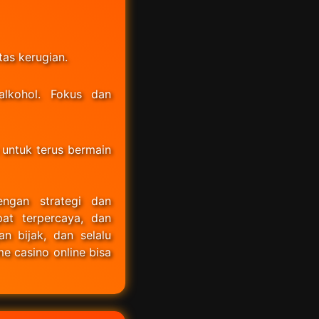
as kerugian.
lkohol. Fokus dan
 untuk terus bermain
engan strategi dan
at terpercaya, dan
n bijak, dan selalu
me casino online bisa