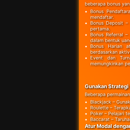
beberapa bonus ya
Bonus Pendafta
mendaftar.
Bonus Deposit –
pertama.
Bonus Referral 
dalam bentuk uan
Bonus Harian a
berdasarkan aktiv
Event dan Tur
memungkinkan pe
Gunakan Strategi
Beberapa permainan 
Blackjack – Gunak
Roulette – Terapk
Poker – Pelajari 
Baccarat – Taruha
Atur Modal dengan