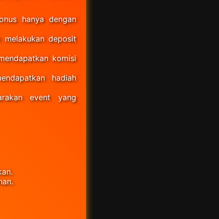
onus hanya dengan
 melakukan deposit
mendapatkan komisi
endapatkan hadiah
rakan event yang
kan.
han.