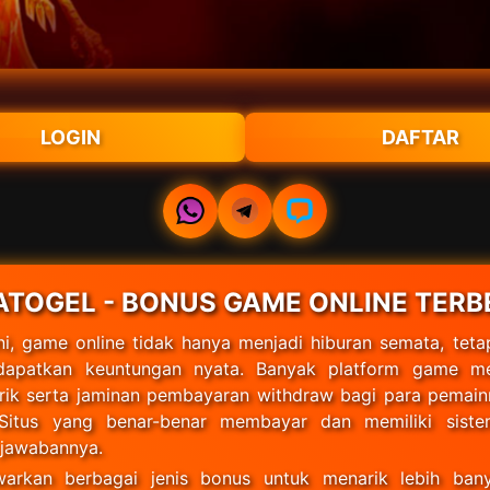
LOGIN
DAFTAR
ATOGEL - BONUS GAME ONLINE TERB
 ini, game online tidak hanya menjadi hiburan semata, teta
apatkan keuntungan nyata. Banyak platform game m
k serta jaminan pembayaran withdraw bagi para pemain
Situs yang benar-benar membayar dan memiliki siste
jawabannya.
kan berbagai jenis bonus untuk menarik lebih bany