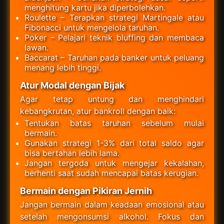
menghitung kartu jika diperbolehkan.
Roulette – Terapkan strategi Martingale atau
Fibonacci untuk mengelola taruhan.
Poker – Pelajari teknik bluffing dan membaca
lawan.
Baccarat – Taruhan pada banker untuk peluang
menang lebih tinggi.
Atur Modal dengan Bijak
Agar tetap untung dan menghindari
kebangkrutan, atur bankroll dengan baik:
Tentukan batas taruhan sebelum mulai
bermain.
Gunakan strategi 1-3% dari total saldo agar
bisa bertahan lebih lama.
Jangan tergoda untuk mengejar kekalahan,
berhenti saat sudah mencapai batas kerugian.
Bermain dengan Pikiran Jernih
Jangan bermain dalam keadaan emosional atau
setelah mengonsumsi alkohol. Fokus dan