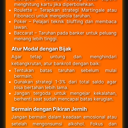
menghitung kartu jika diperbolehkan.
Roulette – Terapkan strategi Martingale atau
Fibonacci untuk mengelola taruhan.
Poker – Pelajari teknik bluffing dan membaca
lawan.
Baccarat – Taruhan pada banker untuk peluang
menang lebih tinggi.
Atur Modal dengan Bijak
Agar tetap untung dan menghindari
kebangkrutan, atur bankroll dengan baik:
Tentukan batas taruhan sebelum mulai
bermain.
Gunakan strategi 1-3% dari total saldo agar
bisa bertahan lebih lama.
Jangan tergoda untuk mengejar kekalahan,
berhenti saat sudah mencapai batas kerugian.
Bermain dengan Pikiran Jernih
Jangan bermain dalam keadaan emosional atau
setelah mengonsumsi alkohol. Fokus dan