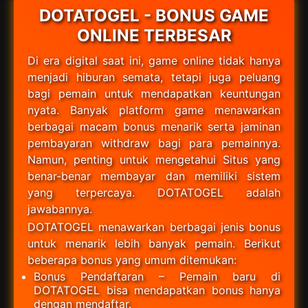
DOTATOGEL - BONUS GAME
ONLINE TERBESAR
Di era digital saat ini, game online tidak hanya
menjadi hiburan semata, tetapi juga peluang
bagi pemain untuk mendapatkan keuntungan
nyata. Banyak platform game menawarkan
berbagai macam bonus menarik serta jaminan
pembayaran withdraw bagi para pemainnya.
Namun, penting untuk mengetahui Situs yang
benar-benar membayar dan memiliki sistem
yang terpercaya. DOTATOGEL adalah
jawabannya.
DOTATOGEL menawarkan berbagai jenis bonus
untuk menarik lebih banyak pemain. Berikut
beberapa bonus yang umum ditemukan:
Bonus Pendaftaran – Pemain baru di
DOTATOGEL bisa mendapatkan bonus hanya
dengan mendaftar.