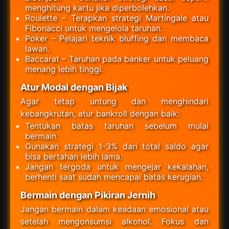
menghitung kartu jika diperbolehkan.
Roulette – Terapkan strategi Martingale atau
Fibonacci untuk mengelola taruhan.
Poker – Pelajari teknik bluffing dan membaca
lawan.
Baccarat – Taruhan pada banker untuk peluang
menang lebih tinggi.
Atur Modal dengan Bijak
Agar tetap untung dan menghindari
kebangkrutan, atur bankroll dengan baik:
Tentukan batas taruhan sebelum mulai
bermain.
Gunakan strategi 1-3% dari total saldo agar
bisa bertahan lebih lama.
Jangan tergoda untuk mengejar kekalahan,
berhenti saat sudah mencapai batas kerugian.
Bermain dengan Pikiran Jernih
Jangan bermain dalam keadaan emosional atau
setelah mengonsumsi alkohol. Fokus dan