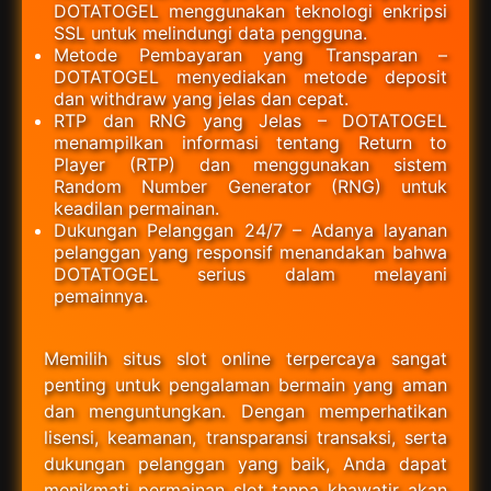
DOTATOGEL menggunakan teknologi enkripsi
SSL untuk melindungi data pengguna.
Metode Pembayaran yang Transparan –
DOTATOGEL menyediakan metode deposit
dan withdraw yang jelas dan cepat.
RTP dan RNG yang Jelas – DOTATOGEL
menampilkan informasi tentang Return to
Player (RTP) dan menggunakan sistem
Random Number Generator (RNG) untuk
keadilan permainan.
Dukungan Pelanggan 24/7 – Adanya layanan
pelanggan yang responsif menandakan bahwa
DOTATOGEL serius dalam melayani
pemainnya.
Memilih situs slot online terpercaya sangat
penting untuk pengalaman bermain yang aman
dan menguntungkan. Dengan memperhatikan
lisensi, keamanan, transparansi transaksi, serta
dukungan pelanggan yang baik, Anda dapat
menikmati permainan slot tanpa khawatir akan