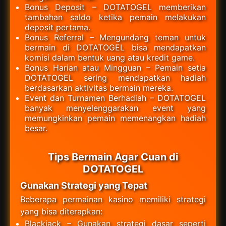
Bonus Deposit – DOTATOGEL memberikan
tambahan saldo ketika pemain melakukan
deposit pertama.
Bonus Referral – Mengundang teman untuk
bermain di DOTATOGEL bisa mendapatkan
komisi dalam bentuk uang atau kredit game.
Bonus Harian atau Mingguan – Pemain setia
DOTATOGEL sering mendapatkan hadiah
berdasarkan aktivitas bermain mereka.
Event dan Turnamen Berhadiah – DOTATOGEL
banyak menyelenggarakan event yang
memungkinkan pemain memenangkan hadiah
besar.
Tips Bermain Agar Cuan di
DOTATOGEL
Gunakan Strategi yang Tepat
Beberapa permainan kasino memiliki strategi
yang bisa diterapkan:
Blackjack – Gunakan strategi dasar seperti