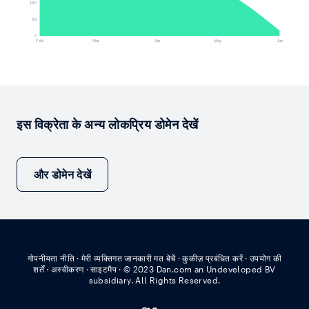
100
50
0
Feb
Mar
Apr
May
Jun
इस विक्रेता के अन्य लोकप्रिय डोमेन देखें
और डोमेन देखें
गोपनीयता नीति
·
मेरी व्यक्तिगत जानकारी मत बेचें
·
कुकीज़ प्रबंधित करें
·
उपयोग की
शर्तें
·
अस्वीकरण
·
साइटमैप
·
© 2023 Dan.com an Undeveloped BV
subsidiary. All Rights Reserved.