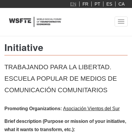
Skip
EN
FR
PT
ES
CA
to
main
Toggl
content
navig
Initiative
TRABAJANDO PARA LA LIBERTAD.
ESCUELA POPULAR DE MEDIOS DE
COMUNICACIÓN COMUNITARIOS
Promoting Organizations:
Asociación Vientos del Sur
Brief description (Purpose or mission of your initiative,
what it wants to transform, etc.):