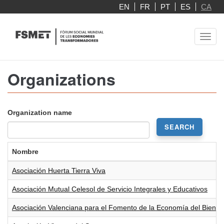
Skip
EN
FR
PT
ES
CA
to
main
Toggl
content
navig
Organizations
Organization name
SEARCH
Nombre
Asociación Huerta Tierra Viva
Asociación Mutual Celesol de Servicio Integrales y Educativos
Asociación Valenciana para el Fomento de la Economía del Bien