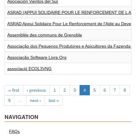
Asociación Vientos del Sur
ASRAD (APPUI SOLIDAIRE POUR LE RENFORCEMENT DE L AI
ASRAD Appui Solidaire Pour Le Renforcement de l'Aide au Devel
Assemblée des communs de Grenoble
Associação dos Pequenos Produtores e Apicultores da Fazenda S
Associação Software Livre.Org
associació ECOL3VNG
« first
‹ previous
1
2
3
4
5
6
7
8
9
…
next ›
last »
NAVIGATION
FAQs