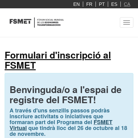
Skip
EN
FR
PT
ES
CA
to
main
Toggl
content
navig
Formulari d'inscripció al
FSMET
Benvinguda/o a l'espai de
registre del FSMET!
A través d'uns senzills passos podràs
inscriure activitats o iniciatives que
formaran part del Programa del
FSMET
Virtual
que tindrà lloc del
26 de octubre al 18
de novembre.