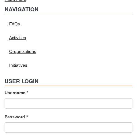
Formulari
NAVIGATION
d'inscripció
al
FAQs
FSMET
Activities
Organizations
Initiatives
USER LOGIN
Username
*
Password
*