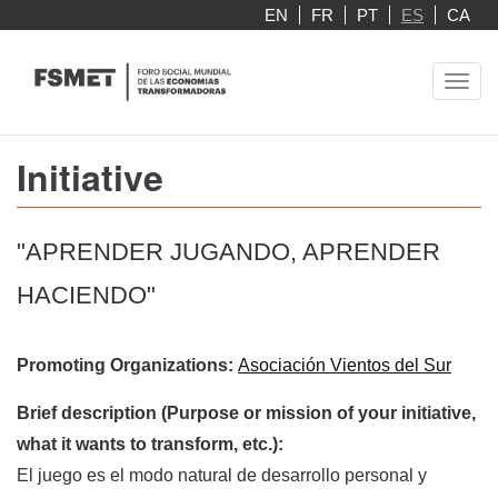
Pasar
EN
FR
PT
ES
CA
al
contenido
Toggl
principal
navig
Initiative
"APRENDER JUGANDO, APRENDER
HACIENDO"
Promoting Organizations:
Asociación Vientos del Sur
Brief description (Purpose or mission of your initiative,
what it wants to transform, etc.):
El juego es el modo natural de desarrollo personal y