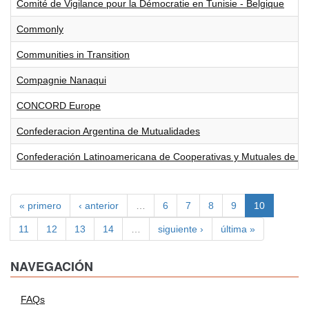
Comité de Vigilance pour la Démocratie en Tunisie - Belgique
Commonly
Communities in Transition
Compagnie Nanaqui
CONCORD Europe
Confederacion Argentina de Mutualidades
Confederación Latinoamericana de Cooperativas y Mutuales de Tr
« primero
‹ anterior
…
6
7
8
9
10
11
12
13
14
…
siguiente ›
última »
NAVEGACIÓN
FAQs