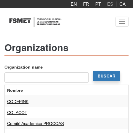
Pasar
EN
FR
PT
ES
CA
al
contenido
Toggl
principal
navig
Organizations
Organization name
BUSCAR
Nombre
CODEPINK
COLACOT
Comité Académico PROCOAS