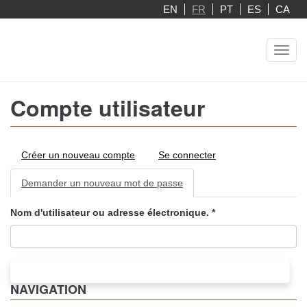
Aller
EN
FR
PT
ES
CA
au
contenu
Toggl
principal
navig
Compte utilisateur
Onglets
Créer un nouveau compte
Se connecter
principaux
Demander un nouveau mot de passe
(onglet
actif)
Nom d'utilisateur ou adresse électronique.
*
ENVOYER NOUVEAU MOT DE PASSE PAR COURRIEL
NAVIGATION